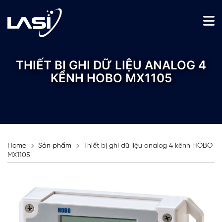
THIẾT BỊ GHI DỮ LIỆU ANALOG 4
KÊNH HOBO MX1105
Home
Sản phẩm
Thiết bị ghi dữ liệu analog 4 kênh HOBO
MX1105