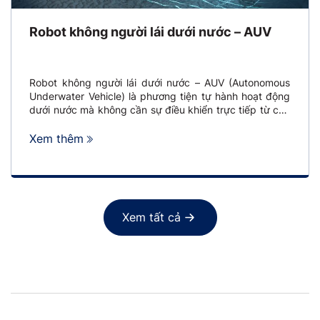
Robot không người lái dưới nước – AUV
Robot không người lái dưới nước – AUV (Autonomous
Underwater Vehicle) là phương tiện tự hành hoạt động
dưới nước mà không cần sự điều khiển trực tiếp từ con
người, được lập trình để thực hiện các nhiệm vụ khảo
sát, thu thập dữ liệu và khảo nghiệm trong môi trường
Xem thêm
biển hoặc nước […]
Xem tất cả