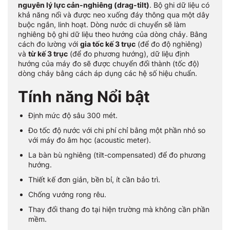
nguyên lý lực cản-nghiêng (drag-tilt)
. Bộ ghi dữ liệu có
khả năng nổi và được neo xuống đáy thông qua một dây
buộc ngắn, linh hoạt. Dòng nước di chuyển sẽ làm
nghiêng bộ ghi dữ liệu theo hướng của dòng chảy. Bằng
cách đo lường với
gia tốc kế 3 trục
(để đo độ nghiêng)
và
từ kế 3 trục
(để đo phương hướng), dữ liệu định
hướng của máy đo sẽ được chuyển đổi thành (tốc độ)
dòng chảy bằng cách áp dụng các hệ số hiệu chuẩn.
Tính năng Nổi bật
Định mức độ sâu 300 mét.
Đo tốc độ nước với chi phí chỉ bằng một phần nhỏ so
với máy đo âm học (acoustic meter).
La bàn bù nghiêng (tilt-compensated) để đo phương
hướng.
Thiết kế đơn giản, bền bỉ, ít cần bảo trì.
Chống vướng rong rêu.
Thay đổi thang đo tại hiện trường mà không cần phần
mềm.