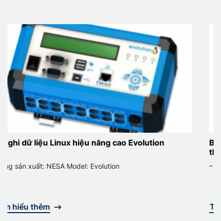
năng cao Evolution
Bộ giám sát vị trí và nhiệt độ
thực CX1003
olution
– Hãng sản xuất: HOBO – Model:
Tìm hiểu thêm