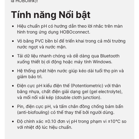
là HOBOlink)!
Tính năng Nổi bật
Hiệu chuẩn pH có hướng dẫn theo lời nhắc trên màn
hình trong ứng dụng HOBOconnect.
Vỏ bằng PVC bền bỉ để triển khai trong cả môi trường
nước ngọt và nước mặn.
Tải dữ liệu nhanh chóng và dễ dàng qua Bluetooth
xuống thiết bị di động hoặc máy tính Windows.
Hệ thống phát hiện nước giúp kéo dài tuổi thọ pin và
giảm bảo trì.
Điện cực pH kiểu điện thế (Potentiometric) với thân
bằng nhựa, chất điện giải dạng gel (gel electrolyte),
và mối nối vải kép (double cloth junction).
Pin, điện cực pH, và tấm chắn đồng chống bám bẩn
(anti-biofouling) có thể thay thế bởi người dùng.
Độ chính xác ±0.10 đơn vị pH trong phạm vi ±10°C so
với nhiệt độ lúc hiệu chuẩn.