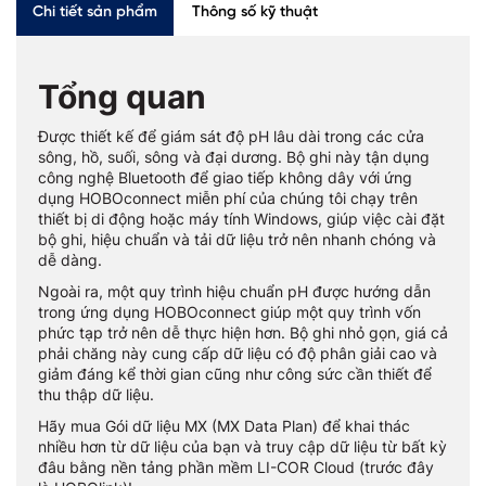
Chi tiết sản phẩm
Thông số kỹ thuật
Tổng quan
Được thiết kế để giám sát độ pH lâu dài trong các cửa
sông, hồ, suối, sông và đại dương. Bộ ghi này tận dụng
công nghệ Bluetooth để giao tiếp không dây với ứng
dụng HOBOconnect miễn phí của chúng tôi chạy trên
thiết bị di động hoặc máy tính Windows, giúp việc cài đặt
bộ ghi, hiệu chuẩn và tải dữ liệu trở nên nhanh chóng và
dễ dàng.
Ngoài ra, một quy trình hiệu chuẩn pH được hướng dẫn
trong ứng dụng HOBOconnect giúp một quy trình vốn
phức tạp trở nên dễ thực hiện hơn. Bộ ghi nhỏ gọn, giá cả
phải chăng này cung cấp dữ liệu có độ phân giải cao và
giảm đáng kể thời gian cũng như công sức cần thiết để
thu thập dữ liệu.
Hãy mua Gói dữ liệu MX (MX Data Plan) để khai thác
nhiều hơn từ dữ liệu của bạn và truy cập dữ liệu từ bất kỳ
đâu bằng nền tảng phần mềm LI-COR Cloud (trước đây