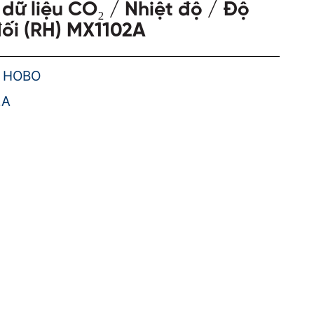
i dữ liệu CO₂ / Nhiệt độ / Độ
ối (RH) MX1102A
: HOBO
2A