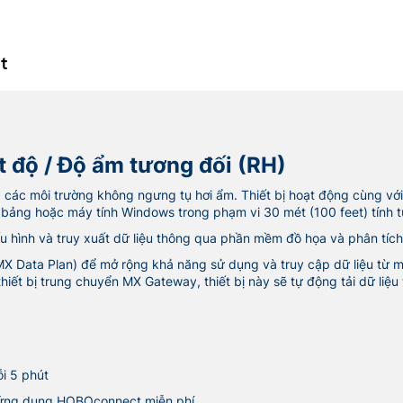
t
ệt độ / Độ ẩm tương đối (RH)
và các môi trường không ngưng tụ hơi ẩm. Thiết bị hoạt động cùng 
h bảng hoặc máy tính Windows trong phạm vi 30 mét (100 feet) tính t
ấu hình và truy xuất dữ liệu thông qua phần mềm đồ họa và phân tí
(MX Data Plan) để mở rộng khả năng sử dụng và truy cập dữ liệu từ
hiết bị trung chuyển MX Gateway, thiết bị này sẽ tự động tải dữ liệu
ỗi 5 phút
a ứng dụng HOBOconnect miễn phí