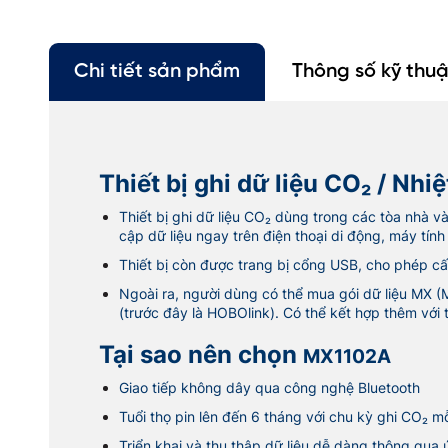
Chi tiết sản phẩm
Thông số kỹ thuậ
Thiết bị ghi dữ liệu CO₂ / Nhi
Thiết bị ghi dữ liệu CO₂ dùng trong các tòa nhà 
cập dữ liệu ngay trên điện thoại di động, máy tín
Thiết bị còn được trang bị cổng USB, cho phép c
Ngoài ra, người dùng có thể mua gói dữ liệu MX 
(trước đây là HOBOlink). Có thể kết hợp thêm với t
Tại sao nên chọn
MX1102A
Giao tiếp không dây qua công nghệ Bluetooth
Tuổi thọ pin lên đến 6 tháng với chu kỳ ghi CO₂ m
Triển khai và thu thập dữ liệu dễ dàng thông qu