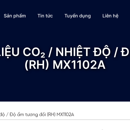
Sản phẩm
Tin tức
Tuyển dụng
Liên hệ
LIỆU CO₂ / NHIỆT ĐỘ 
(RH) MX1102A
t độ / Độ ẩm tương đối (RH) MX1102A