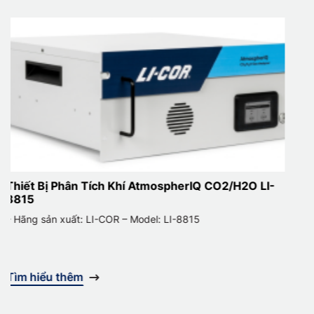
tmospherIQ CO2/H2O LI-
Thiết Bị Phân Tích Khí Atmo
CH4/CO2/H2O LI-8810
el: LI-8815
– Hãng sản xuất: LI-COR – Model
Tìm hiểu thêm