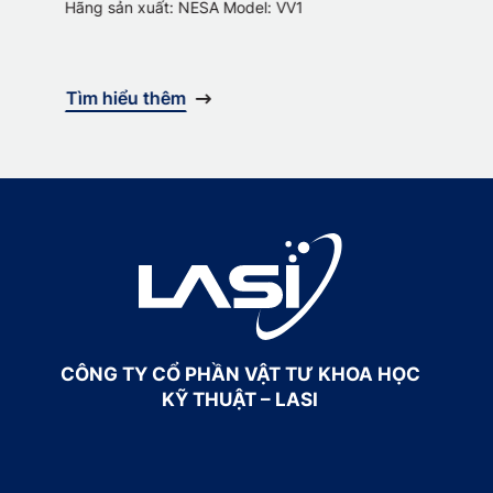
Hãng sản xuất: NESA Model: VV1
Tìm hiểu thêm
CÔNG TY CỔ PHẦN VẬT TƯ KHOA HỌC
KỸ THUẬT – LASI