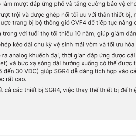
 làm mượt đáp ứng phổ và tăng cường bảo vệ cho 
ượt trội và được ghép nối tối ưu với thân thiết bị
ợc trang bị bộ thông gió CVF4 để tiếp tục nâng c
trong với tuổi thọ tối thiểu 10 năm, giúp giảm đán
hép kéo dài chu kỳ vệ sinh mái vòm và tối ưu hóa
ra analog khuếch đại, thời gian đáp ứng được cải 
net) và bức xạ sóng dài hướng xuống có thể được 
(5 đến 30 VDC) giúp SGR4 dễ dàng tích hợp vào c
c rất cao.
t cả các thiết bị SGR4, việc thay thế thiết bị để 