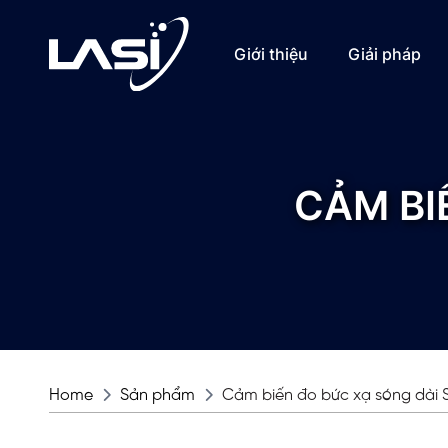
Giới thiệu
Giải pháp
CẢM BI
Home
Sản phẩm
Cảm biến đo bức xạ sóng dài