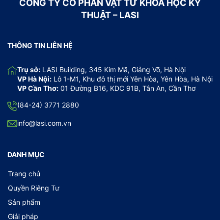
CÔNG TY CỔ PHẦN VẬT TƯ KHOA HỌC KỸ
THUẬT – LASI
THÔNG TIN LIÊN HỆ
Trụ sở:
LASI Building, 345 Kim Mã, Giảng Võ, Hà Nội
VP Hà Nội:
Lô 1-M1, Khu đô thị mới Yên Hòa, Yên Hòa, Hà Nội
VP Cần Thơ:
01 Đường B16, KDC 91B, Tân An, Cần Thơ
(84-24) 3771 2880
info@lasi.com.vn
DANH MỤC
Trang chủ
Quyền Riêng Tư
Sản phẩm
Giải pháp