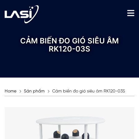
CẢM BIẾN ĐO GIÓ SIÊU ÂM
RK120-03S
Home
Sản phẩm
Cảm biến đo gió siêu âm RK120-03S