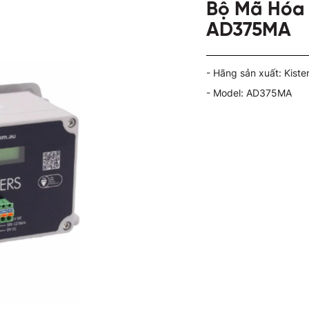
Bộ Mã Hóa 
AD375MA
- Hãng sản xuất: Kiste
- Model: AD375MA