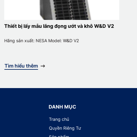
Thiết bị lấy mẫu lắng đọng ướt và khô W&D V2
C
Hãng sản xuất: NESA Model: W&D V2
H
Tìm hiểu thêm
DANH MỤC
Trang chủ
Quyền Riêng Tư
Sản phẩm