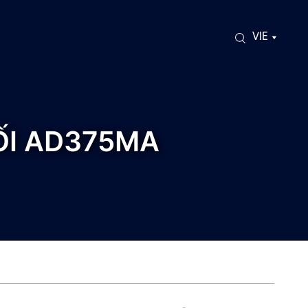
VIE
ỐI AD375MA