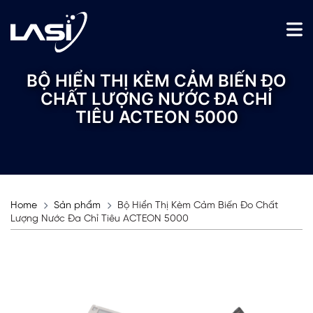
BỘ HIỂN THỊ KÈM CẢM BIẾN ĐO
CHẤT LƯỢNG NƯỚC ĐA CHỈ
TIÊU ACTEON 5000
Home
Sản phẩm
Bộ Hiển Thị Kèm Cảm Biến Đo Chất
Lượng Nước Đa Chỉ Tiêu ACTEON 5000