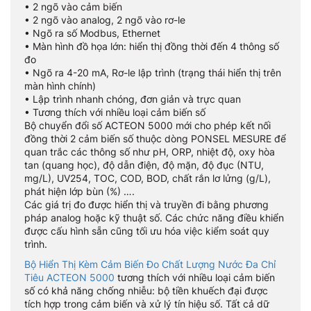
• 2 ngõ vào cảm biến
• 2 ngõ vào analog, 2 ngõ vào rơ-le
• Ngõ ra số Modbus, Ethernet
• Màn hình đồ họa lớn: hiển thị đồng thời đến 4 thông số
đo
• Ngõ ra 4-20 mA, Rơ-le lập trình (trạng thái hiển thị trên
màn hình chính)
• Lập trình nhanh chóng, đơn giản và trực quan
• Tương thích với nhiều loại cảm biến số
Bộ chuyển đổi số ACTEON 5000 mới cho phép kết nối
đồng thời 2 cảm biến số thuộc dòng PONSEL MESURE để
quan trắc các thông số như pH, ORP, nhiệt độ, oxy hòa
tan (quang học), độ dẫn điện, độ mặn, độ đục (NTU,
mg/L), UV254, TOC, COD, BOD, chất rắn lơ lửng (g/L),
phát hiện lớp bùn (%) ….
Các giá trị đo được hiển thị và truyền đi bằng phương
pháp analog hoặc kỹ thuật số. Các chức năng điều khiển
được cấu hình sẵn cũng tối ưu hóa việc kiểm soát quy
trình.
Bộ Hiển Thị Kèm Cảm Biến Đo Chất Lượng Nước Đa Chỉ
Tiêu ACTEON 5000
tương thích với nhiều loại cảm biến
số có khả năng chống nhiễu: bộ tiền khuếch đại được
tích hợp trong cảm biến và xử lý tín hiệu số. Tất cả dữ