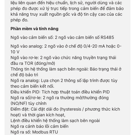
liệu liên quan đến hiệu chuẩn, lịch sử, người dùng và các
phép đo được xử lý trực tiếp trong cảm biến để đảm bảo
khả năng truy xuất nguồn gốc và độ tin cậy cao của các
phép đo.
Phần mềm và tính năng
Ngõ vào cảm biến số: 2 ngõ vào cảm biến số RS485
Ngõ vào analog: 2 ngõ vào ở chế độ 0/4-20 mA hoặc 0-
10 V
Ngõ vào rơ-le: 2 ngõ vào chức năng truyền trạng thái
đầu ra TOR (đóng/mở)
Thông tin hệ thống làm sạch bên ngoài: Báo trạng thái ở
chế độ bảo trì
Ngõ ra analog: Lựa chọn 2 thông số lập trình được tùy
theo cảm biến kết nối.
Điều khiển PID: Tích hợp thuật toán điều khiển PID
Ngõ ra số/rơ-le: 2 ngõ ra thường mở/thường đóng
(NO/NF) tùy chỉnh
Điểm đặt: Cài đặt dải đo (hysteresis / phương thức kích
hoạt) và thời gian kích hoạt,
Lệnh điều khiển hệ thống làm sạch bên ngoài
Ngõ ra cảnh báo lỗi cảm biến
Ngõ ra số: Modbus RTU