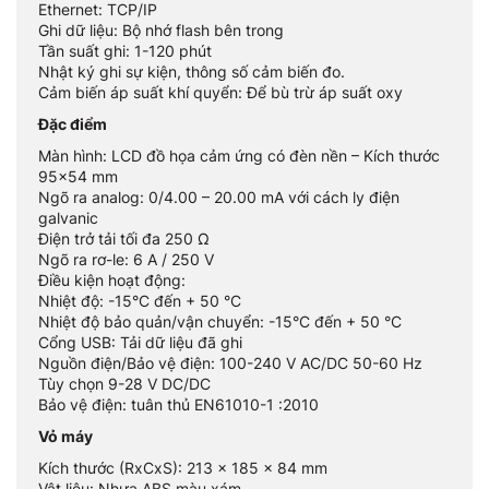
Ethernet: TCP/IP
Ghi dữ liệu: Bộ nhớ flash bên trong
Tần suất ghi: 1-120 phút
Nhật ký ghi sự kiện, thông số cảm biến đo.
Cảm biến áp suất khí quyển: Để bù trừ áp suất oxy
Đặc điểm
Màn hình: LCD đồ họa cảm ứng có đèn nền – Kích thước
95×54 mm
Ngõ ra analog: 0/4.00 – 20.00 mA với cách ly điện
galvanic
Điện trở tải tối đa 250 Ω
Ngõ ra rơ-le: 6 A / 250 V
Điều kiện hoạt động:
Nhiệt độ: -15°C đến + 50 °C
Nhiệt độ bảo quản/vận chuyển: -15°C đến + 50 °C
Cổng USB: Tải dữ liệu đã ghi
Nguồn điện/Bảo vệ điện: 100-240 V AC/DC 50-60 Hz
Tùy chọn 9-28 V DC/DC
Bảo vệ điện: tuân thủ EN61010-1 :2010
Vỏ máy
Kích thước (RxCxS): 213 x 185 x 84 mm
Vật liệu: Nhựa ABS màu xám