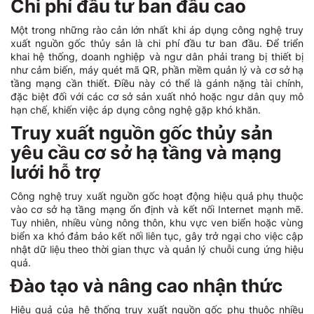
Chi phí đầu tư ban đầu cao
Một trong những rào cản lớn nhất khi áp dụng công nghệ truy
xuất nguồn gốc thủy sản là chi phí đầu tư ban đầu. Để triển
khai hệ thống, doanh nghiệp và ngư dân phải trang bị thiết bị
như cảm biến, máy quét mã QR, phần mềm quản lý và cơ sở hạ
tầng mạng cần thiết. Điều này có thể là gánh nặng tài chính,
đặc biệt đối với các cơ sở sản xuất nhỏ hoặc ngư dân quy mô
hạn chế, khiến việc áp dụng công nghệ gặp khó khăn.
Truy xuất nguồn gốc thủy sản
yêu cầu cơ sở hạ tầng và mạng
lưới hỗ trợ
Công nghệ truy xuất nguồn gốc hoạt động hiệu quả phụ thuộc
vào cơ sở hạ tầng mạng ổn định và kết nối Internet mạnh mẽ.
Tuy nhiên, nhiều vùng nông thôn, khu vực ven biển hoặc vùng
biển xa khó đảm bảo kết nối liên tục, gây trở ngại cho việc cập
nhật dữ liệu theo thời gian thực và quản lý chuỗi cung ứng hiệu
quả.
Đào tạo và nâng cao nhận thức
Hiệu quả của hệ thống truy xuất nguồn gốc phụ thuộc nhiều