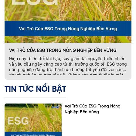
VAI TRÒ CỦA ESG TRONG NÔNG NGHIỆP BỀN VỮNG
Hiện nay, biến đổi khí hậu, suy giảm tài nguyên thiên nhiên
và yêu cầu ngày càng cao từ thị trường quốc tế, ESG trong
nông nghiệp đang trở thành xu hướng tất yếu đối với các
doanh nghiệp và hợp tác xã. Không còn đơn thuần là một
bộ tiêu chí đánh giá phát […]
TIN TỨC NỔI BẬT
Vai Trò Của ESG Trong Nông
Nghiệp Bền Vững