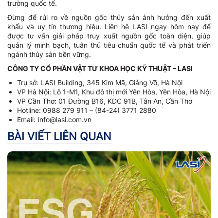
trường quốc tế.
Đừng để rủi ro về nguồn gốc thủy sản ảnh hưởng đến xuất
khẩu và uy tín thương hiệu. Liên hệ LASI ngay hôm nay để
được tư vấn giải pháp truy xuất nguồn gốc toàn diện, giúp
quản lý minh bạch, tuân thủ tiêu chuẩn quốc tế và phát triển
ngành thủy sản bền vững.
CÔNG TY CỔ PHẦN VẬT TƯ KHOA HỌC KỸ THUẬT – LASI
Trụ sở: LASI Building, 345 Kim Mã, Giảng Võ, Hà Nội
VP Hà Nội: Lô 1-M1, Khu đô thị mới Yên Hòa, Yên Hòa, Hà Nội
VP Cần Thơ: 01 Đường B16, KDC 91B, Tân An, Cần Thơ
Hotline: 0988 279 911 – (84-24) 3771 2880
Email: Info@lasi.com.vn
BÀI VIẾT LIÊN QUAN