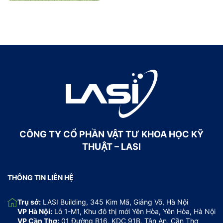
CÔNG TY CỔ PHẦN VẬT TƯ KHOA HỌC KỸ
THUẬT – LASI
THÔNG TIN LIÊN HỆ
Trụ sở:
LASI Building, 345 Kim Mã, Giảng Võ, Hà Nội
VP Hà Nội:
Lô 1-M1, Khu đô thị mới Yên Hòa, Yên Hòa, Hà Nội
VP Cần Thơ:
01 Đường B16, KDC 91B, Tân An, Cần Thơ