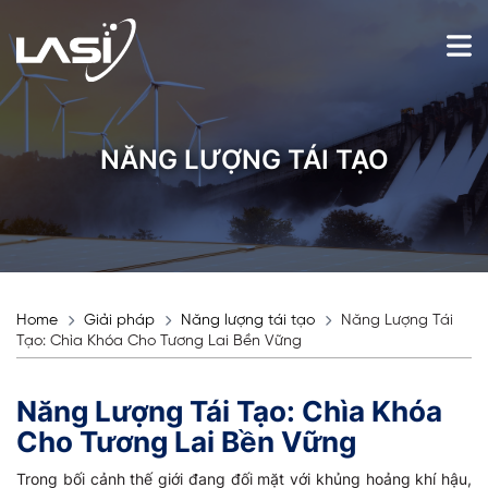
NĂNG LƯỢNG TÁI TẠO
Home
Giải pháp
Năng lượng tái tạo
Năng Lượng Tái
Tạo: Chìa Khóa Cho Tương Lai Bền Vững
Năng Lượng Tái Tạo: Chìa Khóa
Cho Tương Lai Bền Vững
Trong bối cảnh thế giới đang đối mặt với khủng hoảng khí hậu,