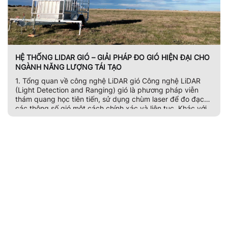
HỆ THỐNG LIDAR GIÓ – GIẢI PHÁP ĐO GIÓ HIỆN ĐẠI CHO
NGÀNH NĂNG LƯỢNG TÁI TẠO
1. Tổng quan về công nghệ LiDAR gió Công nghệ LiDAR
(Light Detection and Ranging) gió là phương pháp viễn
thám quang học tiên tiến, sử dụng chùm laser để đo đạc
các thông số gió một cách chính xác và liên tục. Khác với
các phương pháp truyền thống sử dụng tháp đo với […]