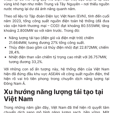
vùng khô hạn như miền Trung và Tây Nguyên – nơi thiếu nguồn
nước nhưng lại dư dả ánh nắng quanh năm.
Theo số liệu từ Tập đoàn Điện lực Việt Nam (EVN), tính đến cuối
năm 2023, tổng công suất nguồn điện toàn hệ thống (đã đưa
vào vận hành thương mại – COD) đạt khoảng 80.555MW, tăng
khoảng 2.800MW so với năm trước. Trong đó:
Năng lượng tái tạo (điện gió và điện mặt trời) chiếm
21.664MW, tương đương 27% tổng công suất.
Thủy điện (bao gồm cả thủy điện nhỏ) đạt 22.872MW, chiếm
28,4%.
Nhiệt điện than vẫn chiếm tỷ trọng cao nhất với 26.757MW,
tương đương 33,2%.
Với những con số ấn tượng này, hệ thống điện của Việt Nam
hiện đã đứng đầu khu vực ASEAN về công suất nguồn điện, thể
hiện rõ vai trò tiên phong trong chuyển dịch năng lượng tại
Đông Nam Á.
Xu hướng năng lượng tái tạo tại
Việt Nam
Trong những năm gần đây, Việt Nam đã thể hiện rõ quyết tâm
chuyển dịch sang mô hình năng lượng sạch, bền vững. Một