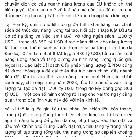
chuyển dịch cơ cấu ngành năng lượng của EU không chỉ thể
hiện quyết tâm mạnh mẽ về khí hậu mà còn tạo động lực cho
đổi mới sáng tạo và phát triển kinh tế xanh trong toàn khu vực.
Tại Hoa Kỳ, chính phủ liên bang đã triển khai hàng loạt chính
sách để thúc đẩy năng lượng tái tạo. Nổi bật là Đạo luật Đầu tư
Cơ sở hạ tầng và Việc làm (IIJA), với tổng ngân sách 1.200 tỷ
USD – trong đó 550 tỷ USD được dành riêng cho năng lượng
tái tạo, giao thông sạch và cải thiện cơ sở hạ tầng. Tiếp theo là
Đạo luật Giảm lạm phát (IRA) trị giá 430 tỷ USD, hỗ trợ sản xuất
năng lượng sạch và tăng cường an ninh năng lượng quốc gia.
Ngoài ra, Đạo luật Cải cách Cấp phép Năng lượng (EPRA) cũng
đã được thông qua để cải thiện thủ tục hành chính, đẩy nhanh
tiến độ đầu tư vào lĩnh vực năng lượng mới. Nhờ các chính
sách này, chỉ riêng trong năm 2023, đầu tư toàn cầu vào năng
lượng tái tạo đã đạt 1.700 tỷ USD, trong đó Mỹ đóng góp 303
tỷ USD – một con số minh chứng rõ ràng cho vai trò ngày càng
quan trọng của lĩnh vực này đối với nền kinh tế.
Với vị thế là quốc gia tiêu thụ phần lớn nhiên liệu hóa thạch,
Trung Quốc cũng đang thực hiện chiến lược cải tổ toàn diện
ngành năng lượng để giảm dần sự phụ thuộc vào than đá và
dầu mỏ. Chính phủ Trung Quốc đặt mục tiêu tăng tỷ trọng năng
lượng tái tạo trong tổng tiêu thụ năng lượng sơ cấp lên khoảng