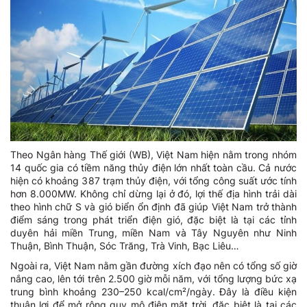
Theo Ngân hàng Thế giới (WB), Việt Nam hiện nằm trong nhóm
14 quốc gia có tiềm năng thủy điện lớn nhất toàn cầu. Cả nước
hiện có khoảng 387 trạm thủy điện, với tổng công suất ước tính
hơn 8.000MW. Không chỉ dừng lại ở đó, lợi thế địa hình trải dài
theo hình chữ S và gió biển ổn định đã giúp Việt Nam trở thành
điểm sáng trong phát triển điện gió, đặc biệt là tại các tỉnh
duyên hải miền Trung, miền Nam và Tây Nguyên như Ninh
Thuận, Bình Thuận, Sóc Trăng, Trà Vinh, Bạc Liêu…
Ngoài ra, Việt Nam nằm gần đường xích đạo nên có tổng số giờ
nắng cao, lên tới trên 2.500 giờ mỗi năm, với tổng lượng bức xạ
trung bình khoảng 230–250 kcal/cm²/ngày. Đây là điều kiện
thuận lợi để mở rộng quy mô điện mặt trời, đặc biệt là tại các