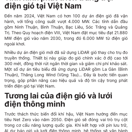
điện gió tại Việt Nam
Đến năm 2024, Việt Nam có hơn 100 dự án điện gió đã vận
hành, với tổng công suất vượt 4.000 MW. Các tỉnh dẫn đầu
gồm Ninh Thuận, Bình Thuận, Bạc Liêu, Sóc Trăng và Quảng
Trị. Theo Quy hoạch điện VIII, Việt Nam đặt mục tiêu đạt 21.880
MW điện gió vào năm 2030, trong đó 6.000 MW từ điện gió
ngoài khơi.
Nhiều dự án điện gió mới đã sử dụng LiDAR gió thay cho trụ đo
truyền thống. Thiết bị này giúp đo gió chính xác ở độ cao tới
300 mét, đồng thời rút ngắn thời gian và giảm chi phí khảo sát.
Một số dự án tiêu biểu đã ứng dụng LiDAR gồm La Gàn (Bình
Thuận), Thăng Long Wind (Vũng Tàu)… Đây là bước tiến quan
trọng, góp phần nâng cao hiệu quả và độ tin cậy trong phát
triển điện gió tại Việt Nam.
Tương lai của điện gió và lưới
điện thông minh
Trước thách thức biến đổi khí hậu, Việt Nam hướng đến mục
tiêu Net Zero vào năm 2050. Điện gió sẽ đóng vai trò trụ cột
trong cơ cấu năng lượng quốc gia. Khi kết hợp với pin lưu trữ,
AI dự báo gió và lưới điện thông minh, hệ thống sẽ vận hành