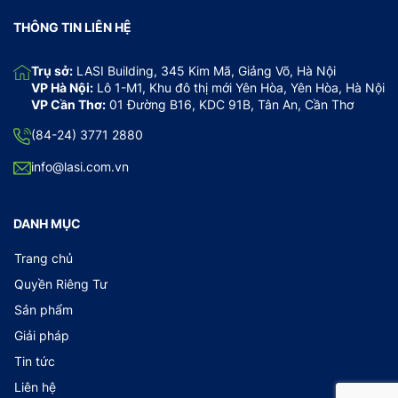
THÔNG TIN LIÊN HỆ
Trụ sở:
LASI Building, 345 Kim Mã, Giảng Võ, Hà Nội
VP Hà Nội:
Lô 1-M1, Khu đô thị mới Yên Hòa, Yên Hòa, Hà Nội
VP Cần Thơ:
01 Đường B16, KDC 91B, Tân An, Cần Thơ
(84-24) 3771 2880
info@lasi.com.vn
DANH MỤC
Trang chủ
Quyền Riêng Tư
Sản phẩm
Giải pháp
Tin tức
Liên hệ