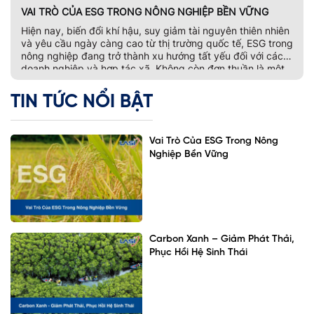
VAI TRÒ CỦA ESG TRONG NÔNG NGHIỆP BỀN VỮNG
Hiện nay, biến đổi khí hậu, suy giảm tài nguyên thiên nhiên
và yêu cầu ngày càng cao từ thị trường quốc tế, ESG trong
nông nghiệp đang trở thành xu hướng tất yếu đối với các
doanh nghiệp và hợp tác xã. Không còn đơn thuần là một
bộ tiêu chí đánh giá phát […]
TIN TỨC NỔI BẬT
Vai Trò Của ESG Trong Nông
Nghiệp Bền Vững
Carbon Xanh – Giảm Phát Thải,
Phục Hồi Hệ Sinh Thái