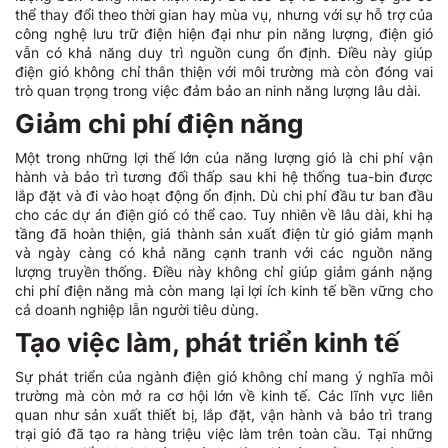
thể thay đổi theo thời gian hay mùa vụ, nhưng với sự hỗ trợ của
công nghệ lưu trữ điện hiện đại như pin năng lượng, điện gió
vẫn có khả năng duy trì nguồn cung ổn định. Điều này giúp
điện gió không chỉ thân thiện với môi trường mà còn đóng vai
trò quan trọng trong việc đảm bảo an ninh năng lượng lâu dài.
Giảm chi phí điện năng
Một trong những lợi thế lớn của năng lượng gió là chi phí vận
hành và bảo trì tương đối thấp sau khi hệ thống tua-bin được
lắp đặt và đi vào hoạt động ổn định. Dù chi phí đầu tư ban đầu
cho các dự án điện gió có thể cao. Tuy nhiên về lâu dài, khi hạ
tầng đã hoàn thiện, giá thành sản xuất điện từ gió giảm mạnh
và ngày càng có khả năng cạnh tranh với các nguồn năng
lượng truyền thống. Điều này không chỉ giúp giảm gánh nặng
chi phí điện năng mà còn mang lại lợi ích kinh tế bền vững cho
cả doanh nghiệp lẫn người tiêu dùng.
Tạo việc làm, phát triển kinh tế
Sự phát triển của ngành điện gió không chỉ mang ý nghĩa môi
trường mà còn mở ra cơ hội lớn về kinh tế. Các lĩnh vực liên
quan như sản xuất thiết bị, lắp đặt, vận hành và bảo trì trang
trại gió đã tạo ra hàng triệu việc làm trên toàn cầu. Tại những