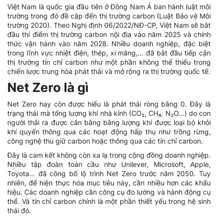
Việt Nam là quốc gia đầu tiên ở Đông Nam Á ban hành luật môi
trường trong đó đề cập đến thị trường carbon (Luật Bảo vệ Môi
trường 2020). Theo Nghị định 06/2022/NĐ-CP, Việt Nam sẽ bắt
đầu thí điểm thị trường carbon nội địa vào năm 2025 và chính
thức vận hành vào năm 2028. Nhiều doanh nghiệp, đặc biệt
trong lĩnh vực nhiệt điện, thép, xi măng,… đã bắt đầu tiếp cận
thị trường tín chỉ carbon như một phần không thể thiếu trong
chiến lược trung hòa phát thải và mở rộng ra thị trường quốc tế.
Net Zero là gì
Net Zero hay còn được hiểu là phát thải ròng bằng 0. Đây là
trạng thái mà tổng lượng khí nhà kính (CO₂, CH₄, N₂O…) do con
người thải ra được cân bằng bằng lượng khí được loại bỏ khỏi
khí quyển thông qua các hoạt động hấp thụ như trồng rừng,
công nghệ thu giữ carbon hoặc thông qua các tín chỉ carbon.
Đây là cam kết không còn xa lạ trong cộng đồng doanh nghiệp.
Nhiều tập đoàn toàn cầu như Unilever, Microsoft, Apple,
Toyota… đã công bố lộ trình Net Zero trước năm 2050. Tuy
nhiên, để hiện thực hóa mục tiêu này, cần nhiều hơn các khẩu
hiệu. Các doanh nghiệp cần công cụ đo lường và hành động cụ
thể. Và tín chỉ carbon chính là một phần thiết yếu trong hệ sinh
thái đó.