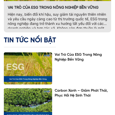
VAI TRÒ CỦA ESG TRONG NÔNG NGHIỆP BỀN VỮNG
Hiện nay, biến đổi khí hậu, suy giảm tài nguyên thiên nhiên
và yêu cầu ngày càng cao từ thị trường quốc tế, ESG trong
nông nghiệp đang trở thành xu hướng tất yếu đối với các
doanh nghiệp và hợp tác xã. Không còn đơn thuần là một
bộ tiêu chí đánh giá phát […]
TIN TỨC NỔI BẬT
Vai Trò Của ESG Trong Nông
Nghiệp Bền Vững
Carbon Xanh – Giảm Phát Thải,
Phục Hồi Hệ Sinh Thái