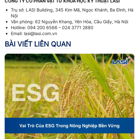
CÔNG TY CỔ PHẦN VẬT TƯ KHOA HỌC KỸ THUẬT LASI
Trụ sở: LASI Building, 345 Kim Mã, Ngọc Khánh, Ba Đình, Hà
Nội
Văn phòng: 62 Nguyễn Khang, Yên Hòa, Cầu Giấy, Hà Nội
Hotline: 094 200 6566 – 024 3771 2880
Email: lasi@lasi.com.vn
BÀI VIẾT LIÊN QUAN