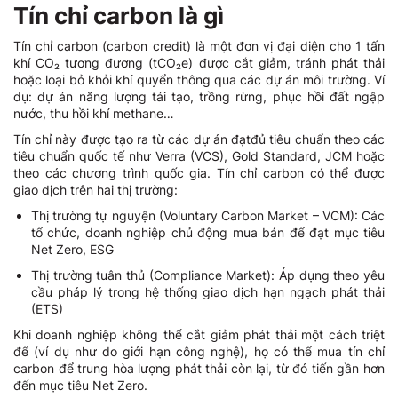
Tín chỉ carbon là gì
Tín chỉ carbon (carbon credit) là một đơn vị đại diện cho 1 tấn
khí CO₂ tương đương (tCO₂e) được cắt giảm, tránh phát thải
hoặc loại bỏ khỏi khí quyển thông qua các dự án môi trường. Ví
dụ: dự án năng lượng tái tạo, trồng rừng, phục hồi đất ngập
nước, thu hồi khí methane…
Tín chỉ này được tạo ra từ các dự án đạtđủ tiêu chuẩn theo các
tiêu chuẩn quốc tế như Verra (VCS), Gold Standard, JCM hoặc
theo các chương trình quốc gia. Tín chỉ carbon có thể được
giao dịch trên hai thị trường:
Thị trường tự nguyện (Voluntary Carbon Market – VCM): Các
tổ chức, doanh nghiệp chủ động mua bán để đạt mục tiêu
Net Zero, ESG
Thị trường tuân thủ (Compliance Market): Áp dụng theo yêu
cầu pháp lý trong hệ thống giao dịch hạn ngạch phát thải
(ETS)
Khi doanh nghiệp không thể cắt giảm phát thải một cách triệt
để (ví dụ như do giới hạn công nghệ), họ có thể mua tín chỉ
carbon để trung hòa lượng phát thải còn lại, từ đó tiến gần hơn
đến mục tiêu Net Zero.