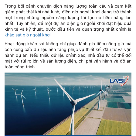
Trong bối cảnh chuyển dịch năng lượng toàn cầu và cam kết
giảm phát thải khí nhà kính, điện gió ngoài khơi đang trở thành
một trong những nguồn năng lượng tái tạo có tiềm năng lớn
nhất. Tuy nhiên, để một dự án điện gió ngoài khơi đạt hiệu quả
kinh tế và kỹ thuật, bước đầu tiên và quan trọng nhất chính là
khảo sát gió ngoài khơi
.
Hoạt động khảo sát không chỉ giúp đánh giá tiềm năng gió mà
còn cung cấp dữ liệu nền tảng phục vụ thiết kế, đầu tư và vận
hành dự án. Nếu thiếu dữ liệu chính xác, nhà đầu tư có thể đối
mặt với rủi ro lớn về sản lượng điện, chi phí vận hành và độ an
toàn công trình.