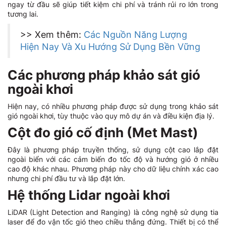
ngay từ đầu sẽ giúp tiết kiệm chi phí và tránh rủi ro lớn trong
tương lai.
>> Xem thêm:
Các Nguồn Năng Lượng
Hiện Nay Và Xu Hướng Sử Dụng Bền Vững
Các phương pháp khảo sát gió
ngoài khơi
Hiện nay, có nhiều phương pháp được sử dụng trong khảo sát
gió ngoài khơi, tùy thuộc vào quy mô dự án và điều kiện địa lý.
Cột đo gió cố định (Met Mast)
Đây là phương pháp truyền thống, sử dụng cột cao lắp đặt
ngoài biển với các cảm biến đo tốc độ và hướng gió ở nhiều
cao độ khác nhau. Phương pháp này cho dữ liệu chính xác cao
nhưng chi phí đầu tư và lắp đặt lớn.
Hệ thống Lidar ngoài khơi
LiDAR (Light Detection and Ranging) là công nghệ sử dụng tia
laser để đo vận tốc gió theo chiều thẳng đứng. Thiết bị có thể