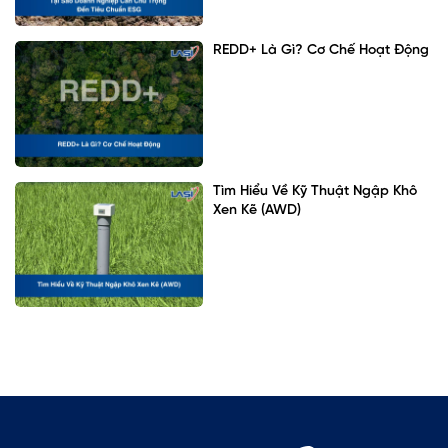
REDD+ Là Gì? Cơ Chế Hoạt Động
Tìm Hiểu Về Kỹ Thuật Ngập Khô
Xen Kẽ (AWD)