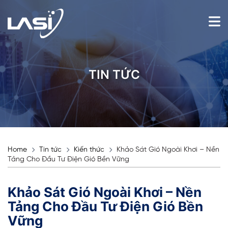
TIN TỨC
Home
Tin tức
Kiến thức
Khảo Sát Gió Ngoài Khơi – Nền
Tảng Cho Đầu Tư Điện Gió Bền Vững
Khảo Sát Gió Ngoài Khơi – Nền
Tảng Cho Đầu Tư Điện Gió Bền
Vững