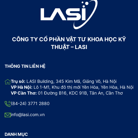
CÔNG TY CỔ PHẦN VẬT TƯ KHOA HỌC KỸ
THUẬT – LASI
THÔNG TIN LIÊN HỆ
Trụ sở:
LASI Building, 345 Kim Mã, Giảng Võ, Hà Nội
VP Hà Nội:
Lô 1-M1, Khu đô thị mới Yên Hòa, Yên Hòa, Hà Nội
VP Cần Thơ:
01 Đường B16, KDC 91B, Tân An, Cần Thơ
(84-24) 3771 2880
info@lasi.com.vn
DANH MỤC