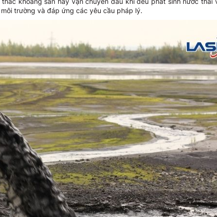
 thác khoáng sản hay vận chuyển dầu khí đều phát sinh nước thải 
m môi trường và đáp ứng các yêu cầu pháp lý.