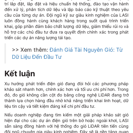
trí lắp đặt, lắp đặt và hiệu chuẩn hệ thống, đào tạo vận hành
đến xử lý, phân tích dữ liệu và lập báo cáo kỹ thuật theo yêu
cầu của từng dự án. Đội ngũ kỹ sư giàu kinh nghiệm của LASI
luôn đồng hành cùng khách hàng trong suốt quá trình triển
khai, góp phần đảm bảo chất lượng dữ liệu, giảm thiểu rủi ro và
hỗ trợ các chủ đầu tư đưa ra quyết định chính xác trong phát
triển các dự án năng lượng tái tạo.
>> Xem thêm:
Đánh Giá Tài Nguyên Gió: Từ
Dữ Liệu Đến Đầu Tư
Kết luận
Xu hướng phát triển điện gió đang đòi hỏi các phương pháp
khảo sát nhanh hơn, chính xác hơn và tối ưu chi phí hơn. Trong
đó, đo gió không cần cột đo bằng công nghệ LiDAR đang trở
thành lựa chọn hàng đầu nhờ khả năng triển khai linh hoạt, dữ
liệu tin cậy và tiết kiệm đáng kể chi phí đầu tư.
Nếu doanh nghiệp đang tìm kiếm một giải pháp khảo sát gió
hiện đại cho các dự án điện gió trên bờ hoặc ngoài khơi, LASI
sẵn sàng đồng hành với hệ thống đo gió LiDAR tiên tiến cùng
đội ngũ chuyên gia giàu kinh nghiệm. Đây sẽ là nền tảng quan