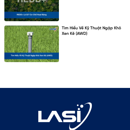
Tìm Hiểu Về Kỹ Thuật Ngập Khô
Xen Kẽ (AWD)