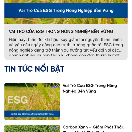
VAI TRÒ CỦA ESG TRONG NÔNG NGHIỆP BỀN VỮNG
Hiện nay, biến đổi khí hậu, suy giảm tài nguyên thiên nhiên
và yêu cầu ngày càng cao từ thị trường quốc tế, ESG trong
nông nghiệp đang trở thành xu hướng tất yếu đối với các
doanh nghiệp và hợp tác xã. Không còn đơn thuần là một
bộ tiêu chí đánh giá phát […]
TIN TỨC NỔI BẬT
Vai Trò Của ESG Trong Nông
Nghiệp Bền Vững
Carbon Xanh – Giảm Phát Thải,