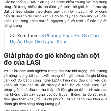
Các hệ thống LiDAR hiện đại đã được kiểm chứng và ứng dụng
rộng rãi trong nhiều dự án điện gió trên thế giới. Khi được lắp
đặt và hiệu chuẩn theo đúng quy trình kỹ thuật, thiết bị cung
cấp dữ liệu có độ chính xác và độ tin cậy cao, đáp ứng yêu cầu
khắt khe trong khảo sát tài nguyên gió và thiết kế các dự án
năng lượng
>> Xem thêm:
3 Phương Pháp Đo Gió Cho
Dự Án Điện Gió Ngoài Khơi
Giải pháp đo gió không cần cột
đo của LASI
Với nhiều năm kinh nghiệm trong lĩnh vực khí tượng, môi trường
và năng lượng tái tạo, LASI mang đến giải pháp đo gió không
cần cột đo bằng công nghệ LiDAR hiện đại, đáp ứng yêu cầu
khảo sát của các dự án điện gió trên bờ và ngoài khơi. Giải
pháp giúp chủ đầu tư thu thập dữ liệu gió có độ chính xác cao
mà không cần xây dựng cột đo truyền thống, từ đó rút ngắn
thời gian triển khai, tối ưu chi phí đầu tư và nâng cao hiệu quả
đánh giá tiềm năng năng lượng gió.
Giải pháp của LASI hỗ trợ: