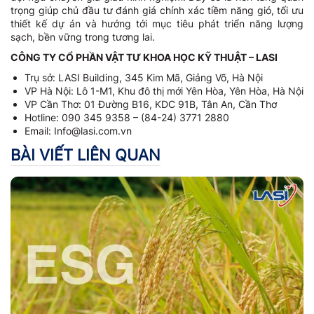
trọng giúp chủ đầu tư đánh giá chính xác tiềm năng gió, tối ưu
thiết kế dự án và hướng tới mục tiêu phát triển năng lượng
sạch, bền vững trong tương lai.
CÔNG TY CỔ PHẦN VẬT TƯ KHOA HỌC KỸ THUẬT – LASI
Trụ sở: LASI Building, 345 Kim Mã, Giảng Võ, Hà Nội
VP Hà Nội: Lô 1-M1, Khu đô thị mới Yên Hòa, Yên Hòa, Hà Nội
VP Cần Thơ: 01 Đường B16, KDC 91B, Tân An, Cần Thơ
Hotline: 090 345 9358 – (84-24) 3771 2880
Email: Info@lasi.com.vn
BÀI VIẾT LIÊN QUAN