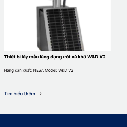
Thiết bị lấy mẫu lắng đọng ướt và khô W&D V2
C
Hãng sản xuất: NESA Model: W&D V2
H
Tìm hiểu thêm