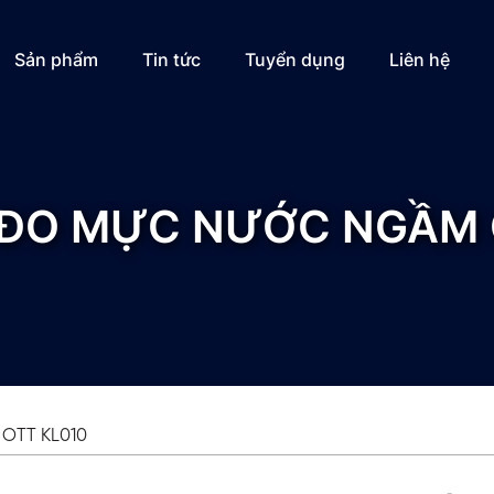
Sản phẩm
Tin tức
Tuyển dụng
Liên hệ
 ĐO MỰC NƯỚC NGẦM 
 OTT KL010