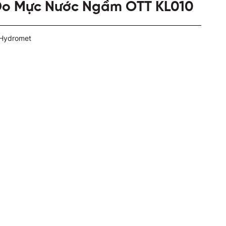
Đo Mực Nước Ngầm OTT KL010
 Hydromet