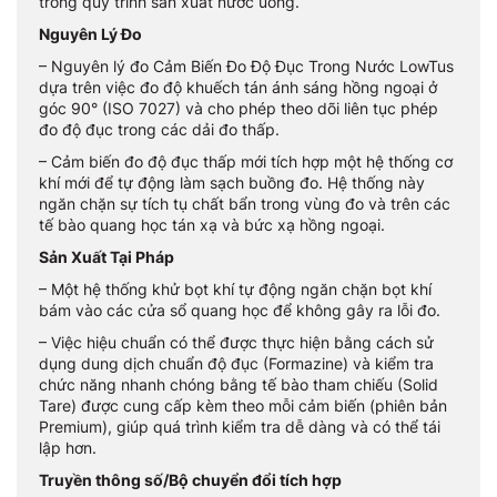
trong quy trình sản xuất nước uống.
Nguyên Lý Đo
– Nguyên lý đo Cảm Biến Đo Độ Đục Trong Nước LowTus
dựa trên việc đo độ khuếch tán ánh sáng hồng ngoại ở
góc 90° (ISO 7027) và cho phép theo dõi liên tục phép
đo độ đục trong các dải đo thấp.
– Cảm biến đo độ đục thấp mới tích hợp một hệ thống cơ
khí mới để tự động làm sạch buồng đo. Hệ thống này
ngăn chặn sự tích tụ chất bẩn trong vùng đo và trên các
tế bào quang học tán xạ và bức xạ hồng ngoại.
Sản Xuất Tại Pháp
– Một hệ thống khử bọt khí tự động ngăn chặn bọt khí
bám vào các cửa sổ quang học để không gây ra lỗi đo.
– Việc hiệu chuẩn có thể được thực hiện bằng cách sử
dụng dung dịch chuẩn độ đục (Formazine) và kiểm tra
chức năng nhanh chóng bằng tế bào tham chiếu (Solid
Tare) được cung cấp kèm theo mỗi cảm biến (phiên bản
Premium), giúp quá trình kiểm tra dễ dàng và có thể tái
lập hơn.
Truyền thông số/Bộ chuyển đổi tích hợp