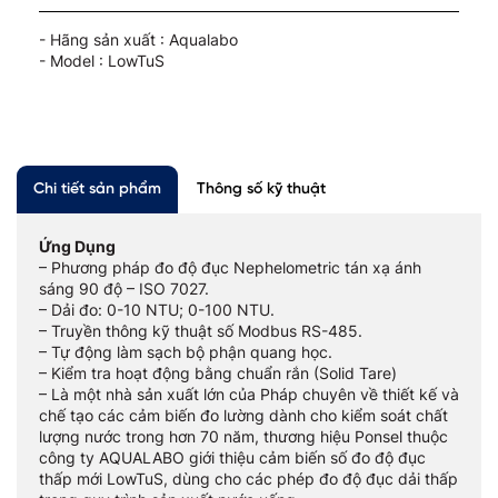
- Hãng sản xuất : Aqualabo
- Model : LowTuS
Chi tiết sản phẩm
Thông số kỹ thuật
Ứng Dụng
– Phương pháp đo độ đục Nephelometric tán xạ ánh
sáng 90 độ – ISO 7027.
– Dải đo: 0-10 NTU; 0-100 NTU.
– Truyền thông kỹ thuật số Modbus RS-485.
– Tự động làm sạch bộ phận quang học.
– Kiểm tra hoạt động bằng chuẩn rắn (Solid Tare)
– Là một nhà sản xuất lớn của Pháp chuyên về thiết kế và
chế tạo các cảm biến đo lường dành cho kiểm soát chất
lượng nước trong hơn 70 năm, thương hiệu Ponsel thuộc
công ty AQUALABO giới thiệu cảm biến số đo độ đục
thấp mới LowTuS, dùng cho các phép đo độ đục dải thấp