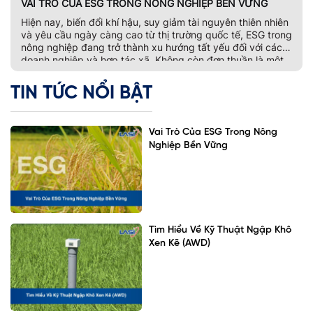
VAI TRÒ CỦA ESG TRONG NÔNG NGHIỆP BỀN VỮNG
Hiện nay, biến đổi khí hậu, suy giảm tài nguyên thiên nhiên
và yêu cầu ngày càng cao từ thị trường quốc tế, ESG trong
nông nghiệp đang trở thành xu hướng tất yếu đối với các
doanh nghiệp và hợp tác xã. Không còn đơn thuần là một
bộ tiêu chí đánh giá phát […]
TIN TỨC NỔI BẬT
Vai Trò Của ESG Trong Nông
Nghiệp Bền Vững
Tìm Hiểu Về Kỹ Thuật Ngập Khô
Xen Kẽ (AWD)