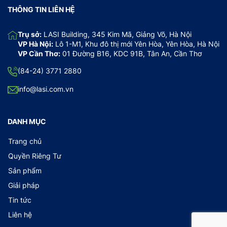
THÔNG TIN LIÊN HỆ
Trụ sở:
LASI Building, 345 Kim Mã, Giảng Võ, Hà Nội
VP Hà Nội:
Lô 1-M1, Khu đô thị mới Yên Hòa, Yên Hòa, Hà Nội
VP Cần Thơ:
01 Đường B16, KDC 91B, Tân An, Cần Thơ
(84-24) 3771 2880
info@lasi.com.vn
DANH MỤC
Trang chủ
Quyền Riêng Tư
Sản phẩm
Giải pháp
Tin tức
Liên hệ