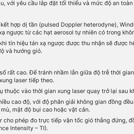
u, với yêu cầu lắp đặt tối thiểu và mức độ an toàn
 kết hợp dị tần (pulsed Doppler heterodyne), Win
xạ ngược từ các hạt aerosol tự nhiên có trong khôn
khi tín hiệu tán xạ ngược được thu nhận sẽ được h
độ và hướng gió.
số rất cao. Để tránh nhầm lẫn giữa độ trễ thời gia
xung laser tiếp theo.
 thuộc vào thời gian xung laser quay trở lại sau k
nhiều cao độ, với độ phân giải không gian đồng đều
mù, mật độ bụi cao hoặc vật cản.
r cho phép đo trực tiếp vận tốc gió thẳng đứng, đ
e Intensity – TI).