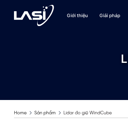
Giới thiệu
Giải pháp
L
Home
Sản phẩm
Lidar đo gió WindCube