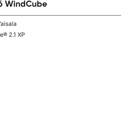
ió WindCube
aisala
e® 2.1 XP