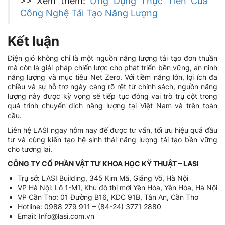
>> Xem thêm:
Ứng Dụng Thực Tiễn Của
Công Nghệ Tái Tạo Năng Lượng
Kết luận
Điện gió không chỉ là một nguồn năng lượng tái tạo đơn thuần
mà còn là giải pháp chiến lược cho phát triển bền vững, an ninh
năng lượng và mục tiêu Net Zero. Với tiềm năng lớn, lợi ích đa
chiều và sự hỗ trợ ngày càng rõ rệt từ chính sách, nguồn năng
lượng này được kỳ vọng sẽ tiếp tục đóng vai trò trụ cột trong
quá trình chuyển dịch năng lượng tại Việt Nam và trên toàn
cầu.
Liên hệ LASI ngay hôm nay để được tư vấn, tối ưu hiệu quả đầu
tư và cùng kiến tạo hệ sinh thái năng lượng tái tạo bền vững
cho tương lai.
CÔNG TY CỔ PHẦN VẬT TƯ KHOA HỌC KỸ THUẬT – LASI
Trụ sở: LASI Building, 345 Kim Mã, Giảng Võ, Hà Nội
VP Hà Nội: Lô 1-M1, Khu đô thị mới Yên Hòa, Yên Hòa, Hà Nội
VP Cần Thơ: 01 Đường B16, KDC 91B, Tân An, Cần Thơ
Hotline: 0988 279 911 – (84-24) 3771 2880
Email: Info@lasi.com.vn