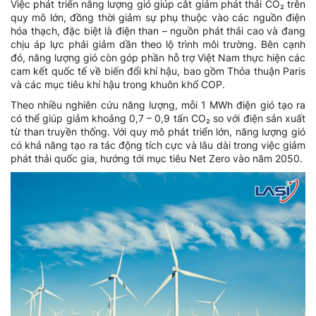
Việc phát triển năng lượng gió giúp cắt giảm phát thải CO₂ trên
quy mô lớn, đồng thời giảm sự phụ thuộc vào các nguồn điện
hóa thạch, đặc biệt là điện than – nguồn phát thải cao và đang
chịu áp lực phải giảm dần theo lộ trình môi trường. Bên cạnh
đó, năng lượng gió còn góp phần hỗ trợ Việt Nam thực hiện các
cam kết quốc tế về biến đổi khí hậu, bao gồm Thỏa thuận Paris
và các mục tiêu khí hậu trong khuôn khổ COP.
Theo nhiều nghiên cứu năng lượng, mỗi 1 MWh điện gió tạo ra
có thể giúp giảm khoảng 0,7 – 0,9 tấn CO₂ so với điện sản xuất
từ than truyền thống. Với quy mô phát triển lớn, năng lượng gió
có khả năng tạo ra tác động tích cực và lâu dài trong việc giảm
phát thải quốc gia, hướng tới mục tiêu Net Zero vào năm 2050.