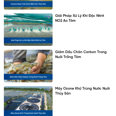
Giải Pháp Xử Lý Khí Độc Nitrit
NO2 Ao Tôm
Giảm Dấu Chân Carbon Trong
Nuôi Trồng Tôm
Máy Ozone Khử Trùng Nước Nuôi
Thủy Sản