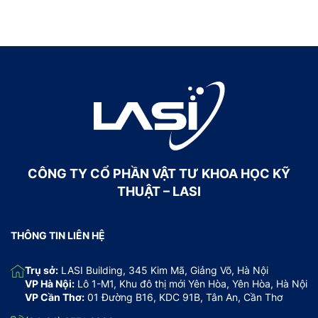
CÔNG TY CỔ PHẦN VẬT TƯ KHOA HỌC KỸ
THUẬT – LASI
THÔNG TIN LIÊN HỆ
Trụ sở:
LASI Building, 345 Kim Mã, Giảng Võ, Hà Nội
VP Hà Nội:
Lô 1-M1, Khu đô thị mới Yên Hòa, Yên Hòa, Hà Nội
VP Cần Thơ:
01 Đường B16, KDC 91B, Tân An, Cần Thơ