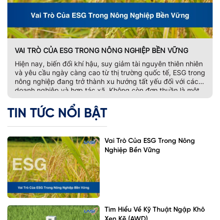
VAI TRÒ CỦA ESG TRONG NÔNG NGHIỆP BỀN VỮNG
Hiện nay, biến đổi khí hậu, suy giảm tài nguyên thiên nhiên
và yêu cầu ngày càng cao từ thị trường quốc tế, ESG trong
nông nghiệp đang trở thành xu hướng tất yếu đối với các
doanh nghiệp và hợp tác xã. Không còn đơn thuần là một
bộ tiêu chí đánh giá phát […]
TIN TỨC NỔI BẬT
Vai Trò Của ESG Trong Nông
Nghiệp Bền Vững
Tìm Hiểu Về Kỹ Thuật Ngập Khô
Xen Kẽ (AWD)