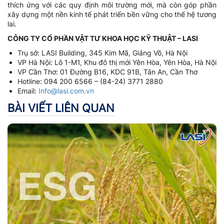
thích ứng với các quy định môi trường mới, mà còn góp phần
xây dựng một nền kinh tế phát triển bền vững cho thế hệ tương
lai.
CÔNG TY CỔ PHẦN VẬT TƯ KHOA HỌC KỸ THUẬT – LASI
Trụ sở: LASI Building, 345 Kim Mã, Giảng Võ, Hà Nội
VP Hà Nội: Lô 1-M1, Khu đô thị mới Yên Hòa, Yên Hòa, Hà Nội
VP Cần Thơ: 01 Đường B16, KDC 91B, Tân An, Cần Thơ
Hotline: 094 200 6566 – (84-24) 3771 2880
Email:
Info@lasi.com.vn
BÀI VIẾT LIÊN QUAN