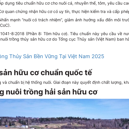
Áp dụng tiêu chuẩn hữu cơ cho nuôi cá, nhuyễn thể, tôm, yêu cầu ca
Cơ quan chứng nhận hữu cơ có uy tín, thực hiện kiểm tra và cấp phé
Nhấn mạnh “nuôi có trách nhiệm”, giảm ảnh hưởng xấu đến môi trườ
(CoC).
1041-8:2018 (Phần 8: Tôm hữu cơ). Tiêu chuẩn này yêu cầu về nư
h nuôi trồng thủy sản hữu cơ do Tổng cục Thủy sản (Việt Nam) ban 
ng Thủy Sản Bền Vững Tại Việt Nam 2025
i sản hữu cơ chuẩn quốc tế
 và chuẩn bị hệ thống nuôi. Giai đoạn này quyết định chất lượng, khả
g nuôi trồng hải sản hữu cơ