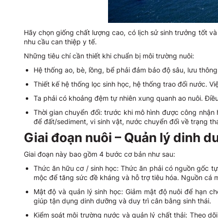
Hãy chọn giống chất lượng cao, có lịch sử sinh trưởng tốt 
nhu cầu can thiệp y tế.
Những tiêu chí cần thiết khi chuẩn bị môi trường nuôi:
Hệ thống ao, bè, lồng, bể phải đảm bảo độ sâu, lưu thông
Thiết kế hệ thống lọc sinh học, hệ thống trao đổi nước. V
Ta phải có khoảng đệm tự nhiên xung quanh ao nuôi. Điều
Thời gian chuyển đổi: trước khi mô hình được công nhận 
để đất/sediment, vi sinh vật, nước chuyển đổi về trạng th
Giai đoạn nuôi – Quản lý dinh d
Giai đoạn này bao gồm 4 bước cơ bản như sau:
Thức ăn hữu cơ / sinh học: Thức ăn phải có nguồn gốc tự
mộc để tăng sức đề kháng và hỗ trợ tiêu hóa. Nguồn cá m
Mật độ và quản lý sinh học: Giảm mật độ nuôi để hạn chế 
giúp tận dụng dinh dưỡng và duy trì cân bằng sinh thái.
Kiểm soát môi trường nước và quản lý chất thải: Theo dõi