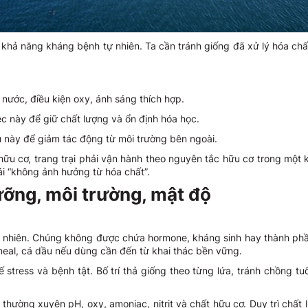
và khả năng kháng bệnh tự nhiên. Ta cần tránh giống đã xử lý hóa ch
 nước, điều kiện oxy, ánh sáng thích hợp.
iệc này để giữ chất lượng và ổn định hóa học.
 này để giảm tác động từ môi trường bên ngoài.
hữu cơ, trang trại phải vận hành theo nguyên tắc hữu cơ trong một 
ái “không ảnh hưởng từ hóa chất”.
ưỡng, môi trường, mật độ
 nhiên. Chúng không được chứa hormone, kháng sinh hay thành phần 
eal, cá dầu nếu dùng cần đến từ khai thác bền vững.
stress và bệnh tật. Bố trí thả giống theo từng lứa, tránh chồng tuổ
 thường xuyên pH, oxy, amoniac, nitrit và chất hữu cơ. Duy trì chất 