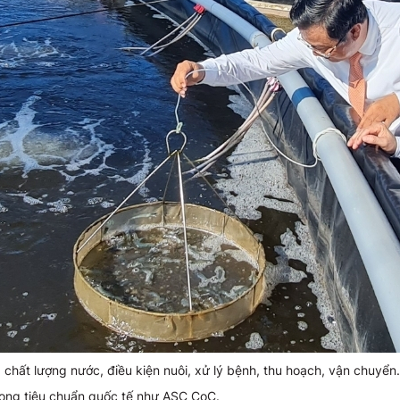
a chất lượng nước, điều kiện nuôi, xử lý bệnh, thu hoạch, vận chuyển.
trong tiêu chuẩn quốc tế như ASC CoC.