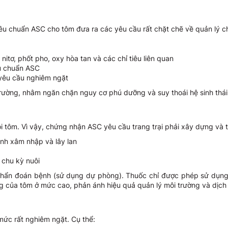
tiêu chuẩn ASC cho tôm đưa ra các yêu cầu rất chặt chẽ về quản lý c
itơ, phốt pho, oxy hòa tan và các chỉ tiêu liên quan
êu chuẩn ASC
 yêu cầu nghiêm ngặt
 trường, nhằm ngăn chặn nguy cơ phú dưỡng và suy thoái hệ sinh thá
ôi tôm. Vì vậy, chứng nhận ASC yêu cầu trang trại phải xây dựng và 
nh xâm nhập và lây lan
 chu kỳ nuôi
hẩn đoán bệnh (sử dụng dự phòng). Thuốc chỉ được phép sử dụng vì
 sống của tôm ở mức cao, phản ánh hiệu quả quản lý môi trường và dịch
 mức rất nghiêm ngặt. Cụ thể: