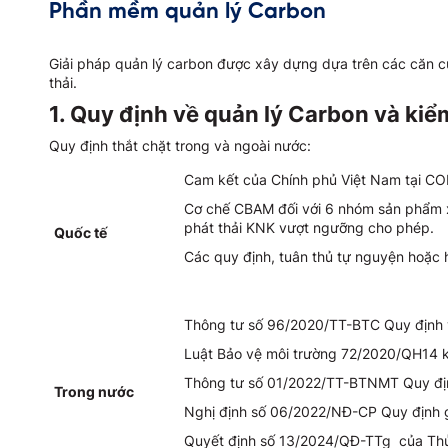
Phần mềm quản lý Carbon
Giải pháp quản lý carbon được xây dựng dựa trên các căn cứ
thải.
1. Quy định về quản lý Carbon và kiể
Quy định thắt chặt trong và ngoài nước:
Cam kết của Chính phủ Việt Nam tại COP
Cơ chế CBAM đối với 6 nhóm sản phẩm x
phát thải KNK vượt ngưỡng cho phép.
Qu
ố
c tế
Các quy định, tuân thủ tự nguyện hoặc 
Thông tư số 96/2020/TT-BTC Quy định v
Luật Bảo vệ môi trường 72/2020/QH14 kiể
Thông tư số 01/2022/TT-BTNMT Quy định 
Trong nước
Nghị định số 06/2022/NĐ-CP Quy định g
Quyết định số 13/2024/QĐ-TTg của Thủ 