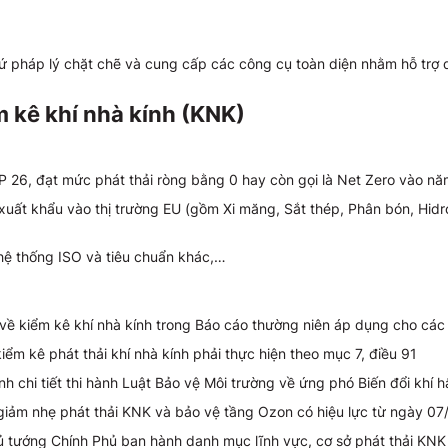
 pháp lý chặt chẽ và cung cấp các công cụ toàn diện nhằm hỗ trợ d
m kê khí nhà kính (KNK)
 26, đạt mức phát thải ròng bằng 0 hay còn gọi là Net Zero vào n
uất khẩu vào thị trường EU (gồm Xi măng, Sắt thép, Phân bón, Hidr
hệ thống ISO và tiêu chuẩn khác,…
ề kiểm kê khí nhà kính trong Báo cáo thường niên áp dụng cho các
m kê phát thải khí nhà kính phải thực hiện theo mục 7, điều 91
chi tiết thi hành Luật Bảo vệ Môi trường về ứng phó Biến đổi khí h
iảm nhẹ phát thải KNK và bảo vệ tầng Ozon có hiệu lực từ ngày 07
tướng Chính Phủ ban hành danh mục lĩnh vực, cơ sở phát thải KNK 