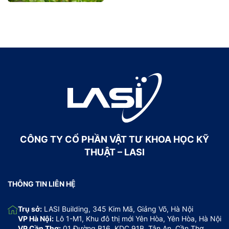
CÔNG TY CỔ PHẦN VẬT TƯ KHOA HỌC KỸ
THUẬT – LASI
THÔNG TIN LIÊN HỆ
Trụ sở:
LASI Building, 345 Kim Mã, Giảng Võ, Hà Nội
VP Hà Nội:
Lô 1-M1, Khu đô thị mới Yên Hòa, Yên Hòa, Hà Nội
VP Cần Thơ:
01 Đường B16, KDC 91B, Tân An, Cần Thơ