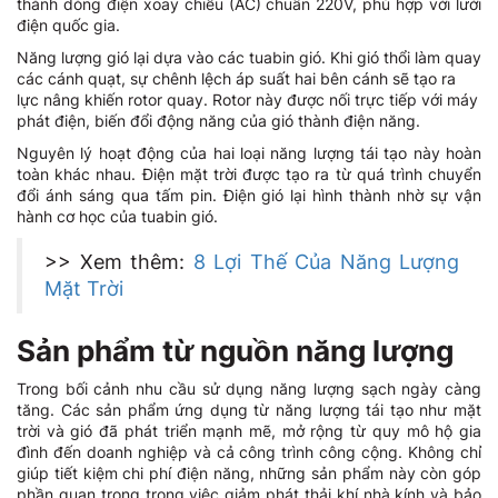
thành dòng điện xoay chiều (AC) chuẩn 220V, phù hợp với lưới
điện quốc gia.
Năng lượng gió lại dựa vào các tuabin gió. Khi gió thổi làm quay
các cánh quạt, sự chênh lệch áp suất hai bên cánh sẽ tạo ra
lực nâng khiến rotor quay. Rotor này được nối trực tiếp với máy
phát điện, biến đổi động năng của gió thành điện năng.
Nguyên lý hoạt động của hai loại năng lượng tái tạo này hoàn
toàn khác nhau. Điện mặt trời được tạo ra từ quá trình chuyển
đổi ánh sáng qua tấm pin. Điện gió lại hình thành nhờ sự vận
hành cơ học của tuabin gió.
>> Xem thêm:
8 Lợi Thế Của Năng Lượng
Mặt Trời
Sản phẩm từ nguồn năng lượng
Trong bối cảnh nhu cầu sử dụng năng lượng sạch ngày càng
tăng. Các sản phẩm ứng dụng từ năng lượng tái tạo như mặt
trời và gió đã phát triển mạnh mẽ, mở rộng từ quy mô hộ gia
đình đến doanh nghiệp và cả công trình công cộng. Không chỉ
giúp tiết kiệm chi phí điện năng, những sản phẩm này còn góp
phần quan trọng trong việc giảm phát thải khí nhà kính và bảo