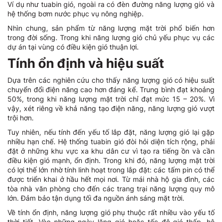
Ví dụ như tuabin gió, ngoài ra có đèn đường năng lượng gió và
hệ thống bơm nước phục vụ nông nghiệp.
Nhìn chung, sản phẩm từ năng lượng mặt trời phổ biến hơn
trong đời sống. Trong khi năng lượng gió chủ yếu phục vụ các
dự án tại vùng có điều kiện gió thuận lợi.
Tính ổn định và hiệu suất
Dựa trên các nghiên cứu cho thấy năng lượng gió có hiệu suất
chuyển đổi điện năng cao hơn đáng kể. Trung bình đạt khoảng
50%, trong khi năng lượng mặt trời chỉ đạt mức 15 – 20%. Vì
vậy, xét riêng về khả năng tạo điện năng, năng lượng gió vượt
trội hơn.
Tuy nhiên, nếu tính đến yếu tố lắp đặt, năng lượng gió lại gặp
nhiều hạn chế. Hệ thống tuabin gió đòi hỏi diện tích rộng, phải
đặt ở những khu vực xa khu dân cư vì tạo ra tiếng ồn và cần
điều kiện gió mạnh, ổn định. Trong khi đó, năng lượng mặt trời
có lợi thế lớn nhờ tính linh hoạt trong lắp đặt: các tấm pin có thể
được triển khai ở hầu hết mọi nơi. Từ mái nhà hộ gia đình, các
tòa nhà văn phòng cho đến các trang trại năng lượng quy mô
lớn. Đảm bảo tận dụng tối đa nguồn ánh sáng mặt trời.
Về tính ổn định, năng lượng gió phụ thuộc rất nhiều vào yếu tố
thời tiết. Vào những ngày lặng gió hoặc tốc độ gió thấp, hệ