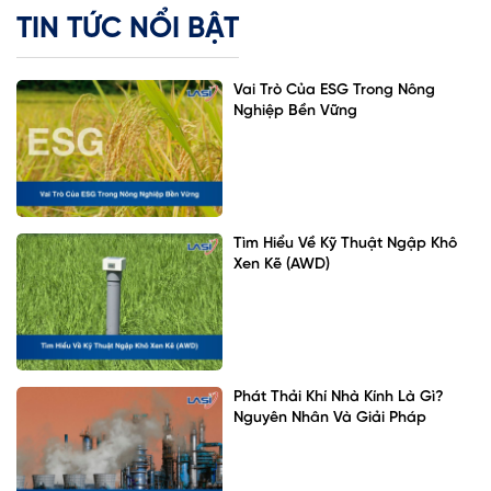
TIN TỨC NỔI BẬT
Vai Trò Của ESG Trong Nông
Nghiệp Bền Vững
Tìm Hiểu Về Kỹ Thuật Ngập Khô
Xen Kẽ (AWD)
Phát Thải Khí Nhà Kính Là Gì?
Nguyên Nhân Và Giải Pháp