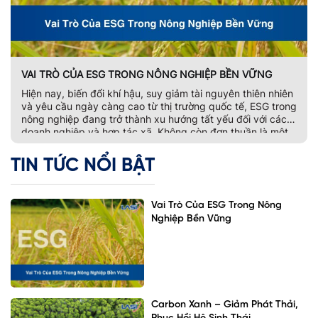
VAI TRÒ CỦA ESG TRONG NÔNG NGHIỆP BỀN VỮNG
Hiện nay, biến đổi khí hậu, suy giảm tài nguyên thiên nhiên
và yêu cầu ngày càng cao từ thị trường quốc tế, ESG trong
nông nghiệp đang trở thành xu hướng tất yếu đối với các
doanh nghiệp và hợp tác xã. Không còn đơn thuần là một
bộ tiêu chí đánh giá phát […]
TIN TỨC NỔI BẬT
Vai Trò Của ESG Trong Nông
Nghiệp Bền Vững
Carbon Xanh – Giảm Phát Thải,