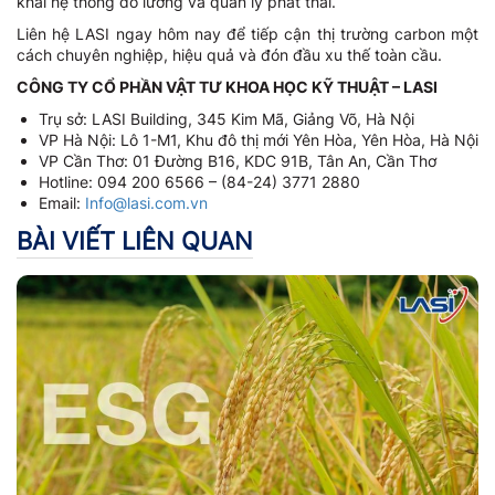
khai hệ thống đo lường và quản lý phát thải.
Liên hệ LASI ngay hôm nay để tiếp cận thị trường carbon một
cách chuyên nghiệp, hiệu quả và đón đầu xu thế toàn cầu.
CÔNG TY CỔ PHẦN VẬT TƯ KHOA HỌC KỸ THUẬT – LASI
Trụ sở: LASI Building, 345 Kim Mã, Giảng Võ, Hà Nội
VP Hà Nội: Lô 1-M1, Khu đô thị mới Yên Hòa, Yên Hòa, Hà Nội
VP Cần Thơ: 01 Đường B16, KDC 91B, Tân An, Cần Thơ
Hotline: 094 200 6566 – (84-24) 3771 2880
Email:
Info@lasi.com.vn
BÀI VIẾT LIÊN QUAN