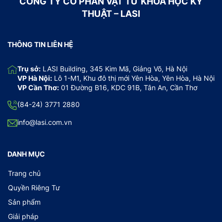
CÔNG TY CỔ PHẦN VẬT TƯ KHOA HỌC KỸ
THUẬT – LASI
THÔNG TIN LIÊN HỆ
Trụ sở:
LASI Building, 345 Kim Mã, Giảng Võ, Hà Nội
VP Hà Nội:
Lô 1-M1, Khu đô thị mới Yên Hòa, Yên Hòa, Hà Nội
VP Cần Thơ:
01 Đường B16, KDC 91B, Tân An, Cần Thơ
(84-24) 3771 2880
info@lasi.com.vn
DANH MỤC
Trang chủ
Quyền Riêng Tư
Sản phẩm
Giải pháp