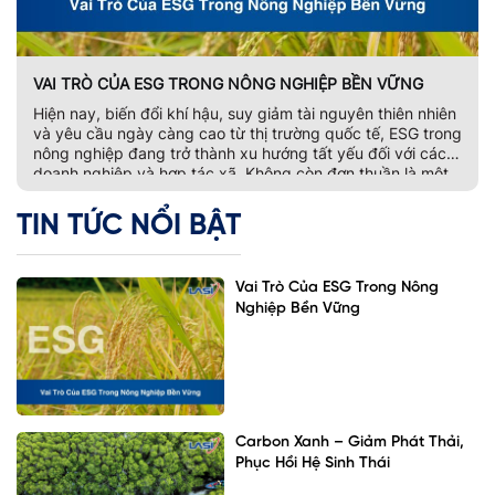
VAI TRÒ CỦA ESG TRONG NÔNG NGHIỆP BỀN VỮNG
Hiện nay, biến đổi khí hậu, suy giảm tài nguyên thiên nhiên
và yêu cầu ngày càng cao từ thị trường quốc tế, ESG trong
nông nghiệp đang trở thành xu hướng tất yếu đối với các
doanh nghiệp và hợp tác xã. Không còn đơn thuần là một
bộ tiêu chí đánh giá phát […]
TIN TỨC NỔI BẬT
Vai Trò Của ESG Trong Nông
Nghiệp Bền Vững
Carbon Xanh – Giảm Phát Thải,
Phục Hồi Hệ Sinh Thái