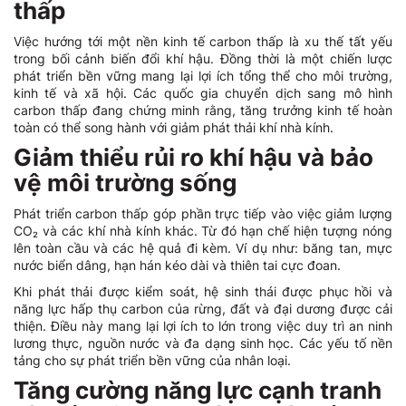
thấp
Việc hướng tới một nền kinh tế carbon thấp là xu thế tất yếu
trong bối cảnh biến đổi khí hậu. Đồng thời là một chiến lược
phát triển bền vững mang lại lợi ích tổng thể cho môi trường,
kinh tế và xã hội. Các quốc gia chuyển dịch sang mô hình
carbon thấp đang chứng minh rằng, tăng trưởng kinh tế hoàn
toàn có thể song hành với giảm phát thải khí nhà kính.
Giảm thiểu rủi ro khí hậu và bảo
vệ môi trường sống
Phát triển carbon thấp góp phần trực tiếp vào việc giảm lượng
CO₂ và các khí nhà kính khác. Từ đó hạn chế hiện tượng nóng
lên toàn cầu và các hệ quả đi kèm. Ví dụ như: băng tan, mực
nước biển dâng, hạn hán kéo dài và thiên tai cực đoan.
Khi phát thải được kiểm soát, hệ sinh thái được phục hồi và
năng lực hấp thụ carbon của rừng, đất và đại dương được cải
thiện. Điều này mang lại lợi ích to lớn trong việc duy trì an ninh
lương thực, nguồn nước và đa dạng sinh học. Các yếu tố nền
tảng cho sự phát triển bền vững của nhân loại.
Tăng cường năng lực cạnh tranh