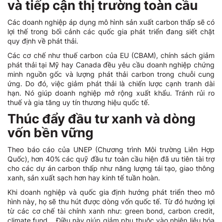
và tiếp cận thị trường toàn cầu
Các doanh nghiệp áp dụng mô hình sản xuất carbon thấp sẽ có
lợi thế trong bối cảnh các quốc gia phát triển đang siết chặt
quy định về phát thải.
Các cơ chế như thuế carbon của EU (CBAM), chính sách giảm
phát thải tại Mỹ hay Canada đều yêu cầu doanh nghiệp chứng
minh nguồn gốc và lượng phát thải carbon trong chuỗi cung
ứng. Do đó, việc giảm phát thải là chiến lược cạnh tranh dài
hạn. Nó giúp doanh nghiệp mở rộng xuất khẩu. Tránh rủi ro
thuế và gia tăng uy tín thương hiệu quốc tế.
Thúc đẩy đầu tư xanh và dòng
vốn bền vững
Theo báo cáo của UNEP (Chương trình Môi trường Liên Hợp
Quốc), hơn 40% các quỹ đầu tư toàn cầu hiện đã ưu tiên tài trợ
cho các dự án carbon thấp như năng lượng tái tạo, giao thông
xanh, sản xuất sạch hơn hay kinh tế tuần hoàn.
Khi doanh nghiệp và quốc gia định hướng phát triển theo mô
hình này, họ sẽ thu hút được dòng vốn quốc tế. Từ đó hưởng lợi
từ các cơ chế tài chính xanh như: green bond, carbon credit,
climate fund… Điều này giúp giảm phụ thuộc vào nhiên liệu hóa