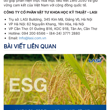
đó góp phần hiện thực hóa mục tiêu Net Zero 2050 và giữ
vững cam kết của Việt Nam với cộng đồng quốc tế.
CÔNG TY CỔ PHẦN VẬT TƯ KHOA HỌC KỸ THUẬT – LASI
Trụ sở: LASI Building, 345 Kim Mã, Giảng Võ, Hà Nội
VP Hà Nội: 62 Nguyễn Khang, Yên Hòa, Hà Nội
VP Cần Thơ: 01 Đường B16, KDC 91B, Tân An, Cần Thơ
Hotline: 094 200 6566 – (84-24) 3771 2880
Email:
Info@lasi.com.vn
BÀI VIẾT LIÊN QUAN