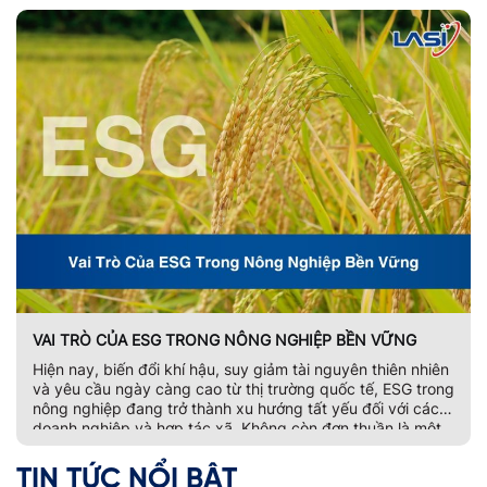
VAI TRÒ CỦA ESG TRONG NÔNG NGHIỆP BỀN VỮNG
Hiện nay, biến đổi khí hậu, suy giảm tài nguyên thiên nhiên
và yêu cầu ngày càng cao từ thị trường quốc tế, ESG trong
nông nghiệp đang trở thành xu hướng tất yếu đối với các
doanh nghiệp và hợp tác xã. Không còn đơn thuần là một
bộ tiêu chí đánh giá phát […]
TIN TỨC NỔI BẬT