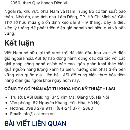
2050, theo Quy hoạch Điện VIII.
Ngoài ra, khu vực phía Nam và Nam Trung Bộ có tần suất bão
thấp. Nhờ đó, các tỉnh như Lâm Đồng, TP. Hồ Chí Minh và Cần
Thơ sở hữu mùa gió ổn định kéo dài 8 – 9 tháng. Đây là điều
kiện lý tưởng để phát triển điện gió ngoài khơi hiệu quả và bền
vững.
Kết luận
Việt Nam sở hữu lợi thế vượt trội để dẫn đầu khu vực về điện
gió ngoài khơi.LASI tự hào đồng hành cùng các đối tác với các
giải pháp công nghệ chính xác cao, góp phần khai thác hiệu
quả nguồn năng lượng xanh từ biển, hướng đến phát triển bền
vững cho quốc gia. Liên hệ LASI để cùng hiện thực hóa tiềm
năng điện gió ngoài khơi ngay hôm nay.
CÔNG TY CỔ PHẦN VẬT TƯ KHOA HỌC KỸ THUẬT – LASI
Trụ sở: LASI Building, 345 Kim Mã, Giảng Võ, Hà Nội
Văn phòng: 62 Nguyễn Khang, Yên Hòa, Hà Nội
Hotline: 0988 279 911 – (84-24) 3771 2880
Email: Info@lasi.com.vn
BÀI VIẾT LIÊN QUAN