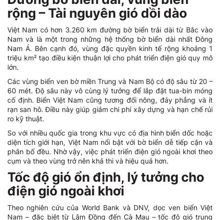
rộng – Tài nguyên gió dồi dào
Việt Nam có hơn 3.260 km đường bờ biển trải dài từ Bắc vào
Nam và là một trong những hệ thống bờ biển dài nhất Đông
Nam Á. Bên cạnh đó, vùng đặc quyền kinh tế rộng khoảng 1
triệu km² tạo điều kiện thuận lợi cho phát triển điện gió quy mô
lớn.
Các vùng biển ven bờ miền Trung và Nam Bộ có độ sâu từ 20 –
60 mét. Độ sâu này vô cùng lý tưởng để lắp đặt tua-bin móng
cố định. Biển Việt Nam cũng tương đối nông, đáy phẳng và ít
rạn san hô. Điều này giúp giảm chi phí xây dựng và hạn chế rủi
ro kỹ thuật.
So với nhiều quốc gia trong khu vực có địa hình biển dốc hoặc
diện tích giới hạn, Việt Nam nổi bật với bờ biển dễ tiếp cận và
phân bố đều. Nhờ vậy, việc phát triển điện gió ngoài khơi theo
cụm và theo vùng trở nên khả thi và hiệu quả hơn.
Tốc độ gió ổn định, lý tưởng cho
điện gió ngoài khơi
Theo nghiên cứu của World Bank và DNV, dọc ven biển Việt
Nam – đặc biệt từ Lâm Đồng đến Cà Mau – tốc độ gió trung