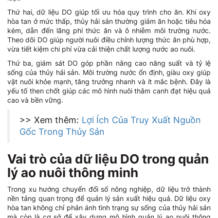
Thứ hai, dữ liệu DO giúp tối ưu hóa quy trình cho ăn. Khi oxy
hòa tan ở mức thấp, thủy hải sản thường giảm ăn hoặc tiêu hóa
kém, dẫn đến lãng phí thức ăn và ô nhiễm môi trường nước.
Theo dõi DO giúp người nuôi điều chỉnh lượng thức ăn phù hợp,
vừa tiết kiệm chi phí vừa cải thiện chất lượng nước ao nuôi.
Thứ ba, giám sát DO góp phần nâng cao năng suất và tỷ lệ
sống của thủy hải sản. Môi trường nước ổn định, giàu oxy giúp
vật nuôi khỏe mạnh, tăng trưởng nhanh và ít mắc bệnh. Đây là
yếu tố then chốt giúp các mô hình nuôi thâm canh đạt hiệu quả
cao và bền vững.
>> Xem thêm:
Lợi Ích Của Truy Xuất Nguồn
Gốc Trong Thủy Sản
Vai trò của dữ liệu DO trong quản
lý ao nuôi thông minh
Trong xu hướng chuyển đổi số nông nghiệp, dữ liệu trở thành
nền tảng quan trọng để quản lý sản xuất hiệu quả. Dữ liệu oxy
hòa tan không chỉ phản ánh tình trạng sự sống của thủy hải sản
mà còn là cơ sở để xây dựng mô hình quản lý ao nuôi thông