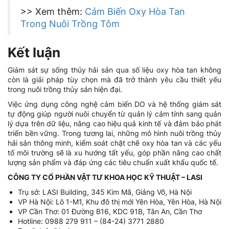
>> Xem thêm:
Cảm Biến Oxy Hòa Tan
Trong Nuôi Trồng Tôm
Kết luận
Giám sát sự sống thủy hải sản qua số liệu oxy hòa tan không
còn là giải pháp tùy chọn mà đã trở thành yêu cầu thiết yếu
trong nuôi trồng thủy sản hiện đại.
Việc ứng dụng công nghệ cảm biến DO và hệ thống giám sát
tự động giúp người nuôi chuyển từ quản lý cảm tính sang quản
lý dựa trên dữ liệu, nâng cao hiệu quả kinh tế và đảm bảo phát
triển bền vững. Trong tương lai, những mô hình nuôi trồng thủy
hải sản thông minh, kiểm soát chặt chẽ oxy hòa tan và các yếu
tố môi trường sẽ là xu hướng tất yếu, góp phần nâng cao chất
lượng sản phẩm và đáp ứng các tiêu chuẩn xuất khẩu quốc tế.
CÔNG TY CỔ PHẦN VẬT TƯ KHOA HỌC KỸ THUẬT – LASI
Trụ sở: LASI Building, 345 Kim Mã, Giảng Võ, Hà Nội
VP Hà Nội: Lô 1-M1, Khu đô thị mới Yên Hòa, Yên Hòa, Hà Nội
VP Cần Thơ: 01 Đường B16, KDC 91B, Tân An, Cần Thơ
Hotline: 0988 279 911 – (84-24) 3771 2880