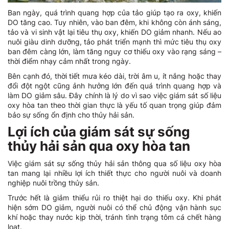
Ban ngày, quá trình quang hợp của tảo giúp tạo ra oxy, khiến
DO tăng cao. Tuy nhiên, vào ban đêm, khi không còn ánh sáng,
tảo và vi sinh vật lại tiêu thụ oxy, khiến DO giảm nhanh. Nếu ao
nuôi giàu dinh dưỡng, tảo phát triển mạnh thì mức tiêu thụ oxy
ban đêm càng lớn, làm tăng nguy cơ thiếu oxy vào rạng sáng –
thời điểm nhạy cảm nhất trong ngày.
Bên cạnh đó, thời tiết mưa kéo dài, trời âm u, ít nắng hoặc thay
đổi đột ngột cũng ảnh hưởng lớn đến quá trình quang hợp và
làm DO giảm sâu. Đây chính là lý do vì sao việc giám sát số liệu
oxy hòa tan theo thời gian thực là yếu tố quan trọng giúp đảm
bảo sự sống ổn định cho thủy hải sản.
Lợi ích của giám sát sự sống
thủy hải sản qua oxy hòa tan
Việc giám sát sự sống thủy hải sản thông qua số liệu oxy hòa
tan mang lại nhiều lợi ích thiết thực cho người nuôi và doanh
nghiệp nuôi trồng thủy sản.
Trước hết là giảm thiểu rủi ro thiệt hại do thiếu oxy. Khi phát
hiện sớm DO giảm, người nuôi có thể chủ động vận hành sục
khí hoặc thay nước kịp thời, tránh tình trạng tôm cá chết hàng
loạt.