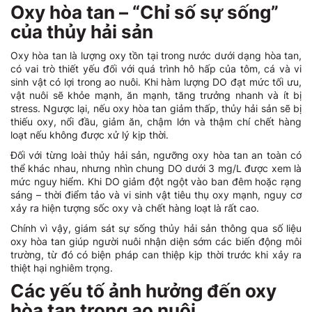
Oxy hòa tan – “Chỉ số sự sống”
của thủy hải sản
Oxy hòa tan là lượng oxy tồn tại trong nước dưới dạng hòa tan,
có vai trò thiết yếu đối với quá trình hô hấp của tôm, cá và vi
sinh vật có lợi trong ao nuôi. Khi hàm lượng DO đạt mức tối ưu,
vật nuôi sẽ khỏe mạnh, ăn mạnh, tăng trưởng nhanh và ít bị
stress. Ngược lại, nếu oxy hòa tan giảm thấp, thủy hải sản sẽ bị
thiếu oxy, nổi đầu, giảm ăn, chậm lớn và thậm chí chết hàng
loạt nếu không được xử lý kịp thời.
Đối với từng loài thủy hải sản, ngưỡng oxy hòa tan an toàn có
thể khác nhau, nhưng nhìn chung DO dưới 3 mg/L được xem là
mức nguy hiểm. Khi DO giảm đột ngột vào ban đêm hoặc rạng
sáng – thời điểm tảo và vi sinh vật tiêu thụ oxy mạnh, nguy cơ
xảy ra hiện tượng sốc oxy và chết hàng loạt là rất cao.
Chính vì vậy, giám sát sự sống thủy hải sản thông qua số liệu
oxy hòa tan giúp người nuôi nhận diện sớm các biến động môi
trường, từ đó có biện pháp can thiệp kịp thời trước khi xảy ra
thiệt hại nghiêm trọng.
Các yếu tố ảnh hưởng đến oxy
hòa tan trong ao nuôi