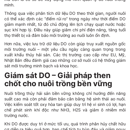
minh.
Thông qua việc phân tích dữ liệu DO theo thời gian, người nuôi
có thể xác định các “điểm rủi ro” trong ngày như thời điểm DO
giảm mạnh nhất, từ đó chủ động lên lịch chạy quạt nước hoặc
sục khí hợp lý. Điều này giúp giảm chi phí điện năng, tăng tuổi
thọ thiết bị và đảm bảo môi trường ao nuôi luôn ổn định.
Hơn nữa, việc lưu trữ dữ liệu DO còn giúp truy xuất nguồn gốc
môi trường nuôi – một yêu cầu ngày càng quan trọng trong
xuất khẩu thủy hải sản. Các thị trường cao cấp như EU, Mỹ,
Nhật Bản đều đánh giá cao những cơ sở nuôi có hệ thống giám
sát môi trường minh bạch và khoa học.
Giám sát DO – Giải pháp then
chốt cho nuôi trồng bền vững
Nuôi trồng thủy hải sản bền vững không chỉ hướng đến năng
suất cao mà còn phải đảm bảo cân bằng hệ sinh thái ao nuôi.
Việc kiểm soát tốt oxy hòa tan giúp duy trì hệ vi sinh có lợi, hạn
chế phát sinh khí độc như NH3, H2S và giảm ô nhiễm môi
trường nước.
Khi DO được duy trì ở mức tối ưu, quá trình phân hủy chất hữu
cơ diễn ra hiệu quả hơn, hạn chế tích tụ bùn đáy và giảm nguy