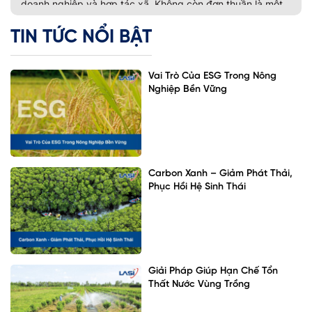
doanh nghiệp và hợp tác xã. Không còn đơn thuần là một
bộ tiêu chí đánh giá phát […]
TIN TỨC NỔI BẬT
Vai Trò Của ESG Trong Nông
Nghiệp Bền Vững
Carbon Xanh – Giảm Phát Thải,
Phục Hồi Hệ Sinh Thái
Giải Pháp Giúp Hạn Chế Tổn
Thất Nước Vùng Trồng