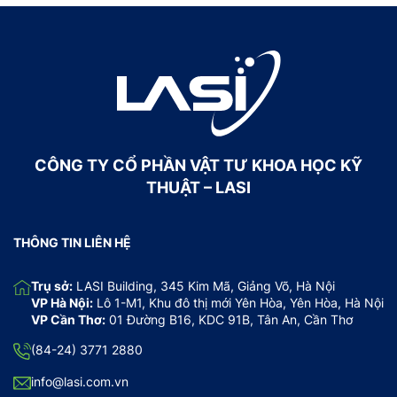
CÔNG TY CỔ PHẦN VẬT TƯ KHOA HỌC KỸ
THUẬT – LASI
THÔNG TIN LIÊN HỆ
Trụ sở:
LASI Building, 345 Kim Mã, Giảng Võ, Hà Nội
VP Hà Nội:
Lô 1-M1, Khu đô thị mới Yên Hòa, Yên Hòa, Hà Nội
VP Cần Thơ:
01 Đường B16, KDC 91B, Tân An, Cần Thơ
(84-24) 3771 2880
info@lasi.com.vn