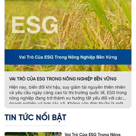
VAI TRÒ CỦA ESG TRONG NÔNG NGHIỆP BỀN VỮNG
Hiện nay, biến đổi khí hậu, suy giảm tài nguyên thiên nhiên
và yêu cầu ngày càng cao từ thị trường quốc tế, ESG trong
nông nghiệp đang trở thành xu hướng tất yếu đối với các
doanh nghiệp và hợp tác xã. Không còn đơn thuần là một
bộ tiêu chí đánh giá phát […]
TIN TỨC NỔI BẬT
Vai Trò Của ESG Trong Nông