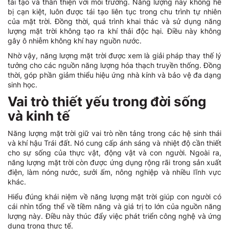
tái tạo và thân thiện với môi trường. Năng lượng này không hề
bị cạn kiệt, luôn được tái tạo liên tục trong chu trình tự nhiên
của mặt trời. Đồng thời, quá trình khai thác và sử dụng năng
lượng mặt trời không tạo ra khí thải độc hại. Điều này không
gây ô nhiễm không khí hay nguồn nước.
Nhờ vậy, năng lượng mặt trời được xem là giải pháp thay thế lý
tưởng cho các nguồn năng lượng hóa thạch truyền thống. Đồng
thời, góp phần giảm thiểu hiệu ứng nhà kính và bảo vệ đa dạng
sinh học.
Vai trò thiết yếu trong đời sống
và kinh tế
Năng lượng mặt trời giữ vai trò nền tảng trong các hệ sinh thái
và khí hậu Trái đất. Nó cung cấp ánh sáng và nhiệt độ cần thiết
cho sự sống của thực vật, động vật và con người. Ngoài ra,
năng lượng mặt trời còn được ứng dụng rộng rãi trong sản xuất
điện, làm nóng nước, sưởi ấm, nông nghiệp và nhiều lĩnh vực
khác.
Hiểu đúng khái niệm về năng lượng mặt trời giúp con người có
cái nhìn tổng thể về tiềm năng và giá trị to lớn của nguồn năng
lượng này. Điều này thúc đẩy việc phát triển công nghệ và ứng
dụng trong thực tế.