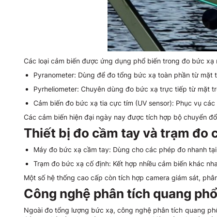
Các loại cảm biến được ứng dụng phổ biến trong đo bức xạ 
Pyranometer: Dùng để đo tổng bức xạ toàn phần từ mặt trờ
Pyrheliometer: Chuyên dùng đo bức xạ trực tiếp từ mặt tr
Cảm biến đo bức xạ tia cực tím (UV sensor): Phục vụ các 
Các cảm biến hiện đại ngày nay được tích hợp bộ chuyển đổi t
Thiết bị đo cầm tay và trạm đo 
Máy đo bức xạ cầm tay: Dùng cho các phép đo nhanh tại h
Trạm đo bức xạ cố định: Kết hợp nhiều cảm biến khác nhau,
Một số hệ thống cao cấp còn tích hợp camera giám sát, phân
Công nghệ phân tích quang ph
Ngoài đo tổng lượng bức xạ, công nghệ phân tích quang phổ g