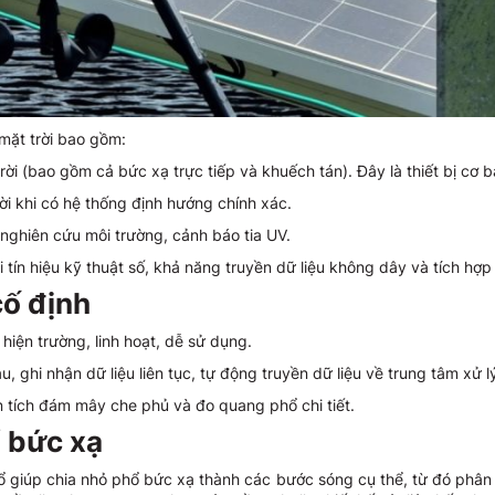
mặt trời bao gồm:
i (bao gồm cả bức xạ trực tiếp và khuếch tán). Đây là thiết bị cơ b
ời khi có hệ thống định hướng chính xác.
nghiên cứu môi trường, cảnh báo tia UV.
ín hiệu kỹ thuật số, khả năng truyền dữ liệu không dây và tích hợp G
cố định
iện trường, linh hoạt, dễ sử dụng.
 ghi nhận dữ liệu liên tục, tự động truyền dữ liệu về trung tâm xử l
 tích đám mây che phủ và đo quang phổ chi tiết.
ổ bức xạ
iúp chia nhỏ phổ bức xạ thành các bước sóng cụ thể, từ đó phân tích