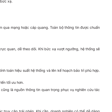
 bức xạ.
g tâm qua mạng hoặc cáp quang. Toàn bộ thông tin được chuẩn
trực quan, dễ theo dõi. Khi bức xạ vượt ngưỡng, hệ thống sẽ
tính toán hiệu suất hệ thống và lên kế hoạch bảo trì phù hợp.
iển tối ưu hơn.
 cũng là nguồn thông tin quan trọng phục vụ nghiên cứu tác
ặc truy cập trái phép. Khi cần, doanh nghiệp có thể dễ dàng