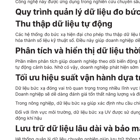
Công nghệ này được ứng dụng trong nghiên cứu chuyên sâu v
Quy trình quản lý dữ liệu đo b
Thu thập dữ liệu tự động
Các hệ thống đo bức xạ hiện đại cho phép thu thập dữ liệu 
hóa thành số liệu kỹ thuật số. Điều này giúp doanh nghiệp 
Phân tích và hiển thị dữ liệu th
Phần mềm phân tích giúp doanh nghiệp theo dõi biến động bứ
tự động cảnh báo. Nhờ có vậy, doanh nghiệp phát hiện sớm sự
Tối ưu hiệu suất vận hành dựa t
Dữ liệu bức xạ đóng vai trò quan trọng trong nhiều lĩnh vực 
Doanh nghiệp sẽ dễ dàng đánh giá tổn thất năng lượng và điề
Trong nông nghiệp, dữ liệu bức xạ giúp xác định nhu cầu chiế
Đối với lĩnh vực môi trường, dữ liệu bức xạ UV được sử dụ
động khí hậu
Lưu trữ dữ liệu lâu dài và bảo 
Hệ thống quản lý dữ liệu chuyên nghiệp giúp lưu trữ thông 