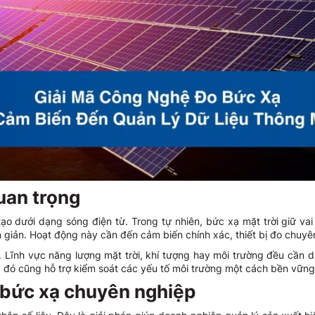
quan trọng
ạo dưới dạng sóng điện từ. Trong tự nhiên, bức xạ mặt trời giữ vai
 giản. Hoạt động này cần đến cảm biến chính xác, thiết bị đo chuyên
 Lĩnh vực năng lượng mặt trời, khí tượng hay môi trường đều cần dữ
ệc đó cũng hỗ trợ kiểm soát các yếu tố môi trường một cách bền vững
o bức xạ chuyên nghiệp