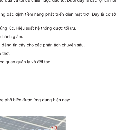
 quả và tối ưu chiến lược đầu tư. Dưới đây là các lợi ích nổi
 xác định tiềm năng phát triển điện mặt trời. Đây là cơ sở
 đúng lúc. Hiệu suất hệ thống được tối ưu.
ận hành giảm.
u đáng tin cậy cho các phân tích chuyên sâu.
 thời.
cơ quan quản lý và đối tác.
xạ phổ biến được ứng dụng hiện nay: