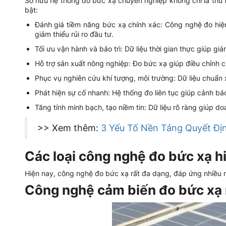
Sở hữu hệ thống đo bức xạ chuyên nghiệp không chỉ là thu thậ
bật:
Đánh giá tiềm năng bức xạ chính xác: Công nghệ đo hiện
giảm thiểu rủi ro đầu tư.
Tối ưu vận hành và bảo trì: Dữ liệu thời gian thực giúp giá
Hỗ trợ sản xuất nông nghiệp: Đo bức xạ giúp điều chỉnh ch
Phục vụ nghiên cứu khí tượng, môi trường: Dữ liệu chuẩn 
Phát hiện sự cố nhanh: Hệ thống đo liên tục giúp cảnh bá
Tăng tính minh bạch, tạo niềm tin: Dữ liệu rõ ràng giúp d
>> Xem thêm:
3 Yếu Tố Nền Tảng Quyết Địn
Các loại công nghệ đo bức xạ h
Hiện nay, công nghệ đo bức xạ rất đa dạng, đáp ứng nhiều 
Công nghệ cảm biến đo bức xạ 