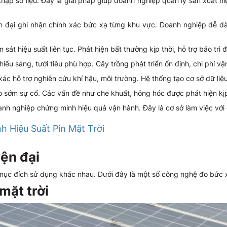
p số liệu. Đây là giải pháp giúp doanh nghiệp quản lý sản xuất hiệu
 đại ghi nhận chính xác bức xạ từng khu vực. Doanh nghiệp dễ dàng
m sát hiệu suất liên tục. Phát hiện bất thường kịp thời, hỗ trợ bảo trì
iếu sáng, tưới tiêu phù hợp. Cây trồng phát triển ổn định, chi phí v
xác hỗ trợ nghiên cứu khí hậu, môi trường. Hệ thống tạo cơ sở dữ liệ
o sớm sự cố. Các vấn đề như che khuất, hỏng hóc được phát hiện kịp
oanh nghiệp chứng minh hiệu quả vận hành. Đây là cơ sở làm việc với 
h Hiệu Suất Pin Mặt Trời
iện đại
mục đích sử dụng khác nhau. Dưới đây là một số công nghệ đo bức 
mặt trời