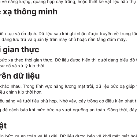
ề năng lượng, quang hợp cây trồng, hoặc thiết kế vật liệu hấp thụ
ức xạ thông minh
liên tục và ổn định. Dữ liệu sau khi ghi nhận được truyền về trun
dễ dàng lưu trữ và quản lý trên máy chủ hoặc nền tảng đám mây.
ời gian thực
c xạ theo thời gian thực. Dữ liệu được hiển thị dưới dạng biểu đồ 
 cố và xử lý kịp thời.
rên dữ liệu
khác nhau. Trong lĩnh vực năng lượng mặt trời, dữ liệu bức xạ giúp 
u chỉnh kịp thời hơn.
u sáng và tưới tiêu phù hợp. Nhờ vậy, cây trồng có điều kiện phát tr
ng để cảnh báo khi mức bức xạ vượt ngưỡng an toàn. Đồng thời, đây
mật
tin bức xạ an toàn và lâu dài. Dữ liệu được bảo vệ khỏi mất mát ho