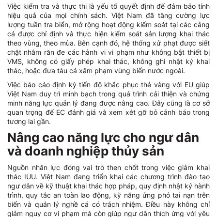
Việc kiểm tra và thực thi là yếu tố quyết định để đảm bảo tính
hiệu quả của mọi chính sách. Việt Nam đã tăng cường lực
lượng tuần tra biển, mở rộng hoạt động kiểm soát tại các cảng
cá được chỉ định và thực hiện kiểm soát sản lượng khai thác
theo vùng, theo mùa. Bên cạnh đó, hệ thống xử phạt được siết
chặt nhằm răn đe các hành vi vi phạm như không bật thiết bị
VMS, không có giấy phép khai thác, không ghi nhật ký khai
thác, hoặc đưa tàu cá xâm phạm vùng biển nước ngoài.
Việc báo cáo định kỳ tiến độ khắc phục thẻ vàng với EU giúp
Việt Nam duy trì minh bạch trong quá trình cải thiện và chứng
minh năng lực quản lý đang được nâng cao. Đây cũng là cơ sở
quan trọng để EC đánh giá và xem xét gỡ bỏ cảnh báo trong
tương lai gần.
Nâng cao năng lực cho ngư dân
và doanh nghiệp thủy sản
Nguồn nhân lực đóng vai trò then chốt trong việc giảm khai
thác IUU. Việt Nam đang triển khai các chương trình đào tạo
ngư dân về kỹ thuật khai thác hợp pháp, quy định nhật ký hành
trình, quy tắc an toàn lao động, kỹ năng ứng phó tai nạn trên
biển và quản lý nghề cá có trách nhiệm. Điều này không chỉ
giảm nguy cơ vi phạm mà còn giúp ngư dân thích ứng với yêu