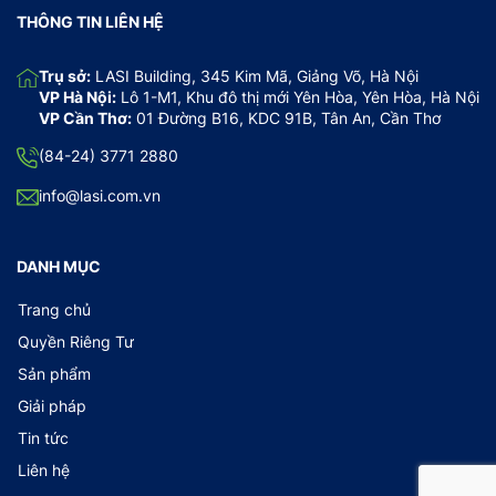
THÔNG TIN LIÊN HỆ
Trụ sở:
LASI Building, 345 Kim Mã, Giảng Võ, Hà Nội
VP Hà Nội:
Lô 1-M1, Khu đô thị mới Yên Hòa, Yên Hòa, Hà Nội
VP Cần Thơ:
01 Đường B16, KDC 91B, Tân An, Cần Thơ
(84-24) 3771 2880
info@lasi.com.vn
DANH MỤC
Trang chủ
Quyền Riêng Tư
Sản phẩm
Giải pháp
Tin tức
Liên hệ