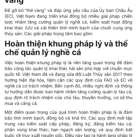
Để gỡ bỏ “thẻ vàng” và đáp ứng yêu cầu của Ủy ban Châu Âu
(EC), Việt Nam đang triển khai đồng bộ nhiều giải pháp chiến
lược nhằm tăng cường quản lý nghề cá, kiểm soát hoạt động
khai thác IUU và cải thiện tính minh bạch của chuỗi cung ứng
thủy sản. Các giải pháp trọng tâm bao gồm:
Hoàn thiện khung pháp lý và thể
chế quản lý nghề cá
Việc hoàn thiện khung pháp lý là nền tảng quan trọng để đảm
bảo công tác quản lý khai thác hải sản phù hợp với chuẩn mực
quốc tế. Việt Nam đã và đang sửa đổi Luật Thủy sản 2017 theo
hướng hiện đại hóa, tiệm cận các quy định của FAO và EC về
nghề cá có trách nhiệm. Bên cạnh đó, nhiều nghị định và thông
tư hướng dẫn được ban hành nhằm tăng cường quản lý tàu cá,
quy định rõ trách nhiệm của chủ tàu, thuyền trưởng, cơ sở thu
mua và cảng cá.
Một điểm quan trọng của quá trình hoàn thiện pháp lý là đảm
bảo tính minh bạch, đồng bộ và khả thi. Các quy định mới tập
trung vào kiểm soát cấp phép, đăng ký, đăng kiểm tàu cá;
phân vùng khai thác; hạn ngạch sản lượng; và quy định bắt
buộc về truy xuất nguồn gốc. Điều này tạo ra hành lang pháp lý