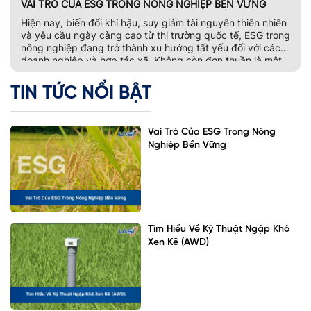
VAI TRÒ CỦA ESG TRONG NÔNG NGHIỆP BỀN VỮNG
Hiện nay, biến đổi khí hậu, suy giảm tài nguyên thiên nhiên
và yêu cầu ngày càng cao từ thị trường quốc tế, ESG trong
nông nghiệp đang trở thành xu hướng tất yếu đối với các
doanh nghiệp và hợp tác xã. Không còn đơn thuần là một
bộ tiêu chí đánh giá phát […]
TIN TỨC NỔI BẬT
Vai Trò Của ESG Trong Nông
Nghiệp Bền Vững
Tìm Hiểu Về Kỹ Thuật Ngập Khô
Xen Kẽ (AWD)