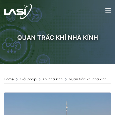
QUAN TRẮC KHÍ NHÀ KÍNH
Home
Giải pháp
Khí nhà kính
Quan trắc khí nhà kính