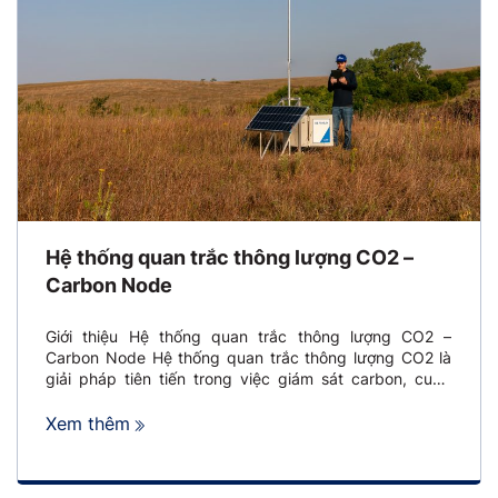
Hệ thống quan trắc thông lượng CO2 –
Carbon Node
Giới thiệu Hệ thống quan trắc thông lượng CO2 –
Carbon Node Hệ thống quan trắc thông lượng CO2 là
giải pháp tiên tiến trong việc giám sát carbon, cung
cấp các phép đo trực tiếp và chính xác về dòng khí
carbon dioxide (CO₂) trong các hệ sinh thái. Hệ thống
Xem thêm
được thiết kế […]